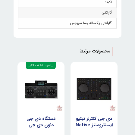
اکبند
گارانتی
گارانتی یکساله رسا سرویس
محصولات مرتبط
پیشنهاد شگفت انگیز
نگ
دی جی کنترلر نیتیو
دستگاه دی جی
هدف
ده
ایسنترومنتز Native
دنون دی جی
ای 
Denon DJ SC
Instruments