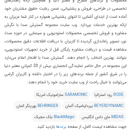
محصولات و برندهای مطرح و معتبر دنیا و همچنین ارائه راهکارهای
تخصصی در طراحی، فروش و پشتیبانی، ضمن رعایت حقوق مشتریان خود
آماده است از ابتدای آشنایی تا انتهای پشتیبانی همواره در کنار شما عزیزان به
ارائه بهترین خدمات بپردازد.
وب سایت مجموعه گسترش صدا با نگرش
مشاوره و فروش تخصصی محصولات استودیویی و سینمایی در حوزه صدا،
نور، تصویر راه‌اندازی گردیده تا کاربران با دریافت اطلاعات دقیق محصولات،
مشاهده قیمت و دریافت مشاوره رایگان قبل از خرید تجهیزات استودیویی،
بتوانند بهترین انتخاب را انجام دهند.
گسترش صدا با افتخار اعلام می‌دارد
این مجموعه در حال حاضر نمایندگی انحصاری بیش از 20 کمپانی معتبر دنیا
را در شرق کشور از جمله برندهای زیر را در اختیار داشته و کاربران گرامی
می‌توانند با خیال راحت از وب سایت خرید خود را انجام دهند:
RODE
رود استرالیا
SARAMONIC
سارامونیک امریکا
BEYERDYNAMIC
بیرداینامیک آلمان
BEHRINGER
بهرینگر المان
MIDAS
مای داس انگلیس
BlackMagic
بلک مجیک
جهت مشاهده لیست کامل، از صفحه
برندها
بازدید کنید.