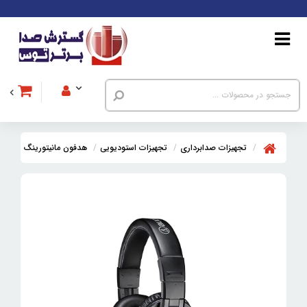
تجهیزات صدابرداری
تجهیزات استودیویی
هدفون مانیتورینگ
هدفن م