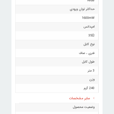
98dB
حداکثر توان ورودی
1600mW
امپدانس
35Ω
نوع کابل
فنری ، صاف
طول کابل
3 متر
وزن
240 گرم
سایر مشخصات
وضعیت محصول