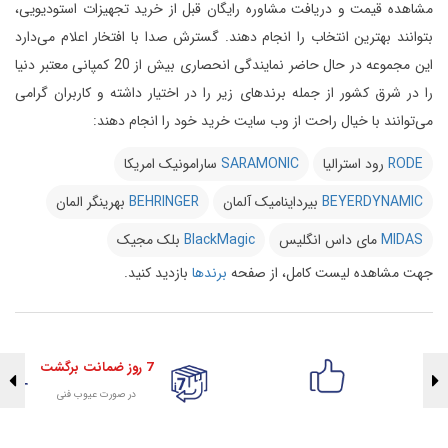
مشاهده قیمت و دریافت مشاوره رایگان قبل از خرید تجهیزات استودیویی،
بتوانند بهترین انتخاب را انجام دهند.
گسترش صدا با افتخار اعلام می‌دارد
این مجموعه در حال حاضر نمایندگی انحصاری بیش از 20 کمپانی معتبر دنیا
را در شرق کشور از جمله برندهای زیر را در اختیار داشته و کاربران گرامی
می‌توانند با خیال راحت از وب سایت خرید خود را انجام دهند:
RODE
رود استرالیا
SARAMONIC
سارامونیک امریکا
BEYERDYNAMIC
بیرداینامیک آلمان
BEHRINGER
بهرینگر المان
MIDAS
مای داس انگلیس
BlackMagic
بلک مجیک
جهت مشاهده لیست کامل، از صفحه
برندها
بازدید کنید.
7 روز ضمانت برگشت
در صورت عیوب فنی
تضمین اصالت کلیه کالاها
با هلوگرام طلایی تضمین اصالت