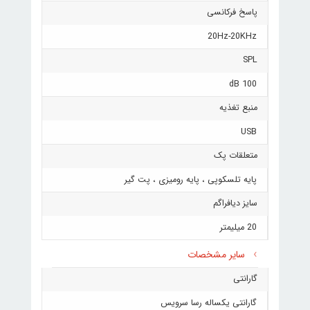
پاسخ فرکانسی
20Hz-20KHz
SPL
100 dB
منبع تغذیه
USB
متعلقات پک
پایه تلسکوپی ، پایه رومیزی ، پت گیر
سایز دیافراگم
20 میلیمتر
سایر مشخصات
گارانتی
گارانتی یکساله رسا سرویس