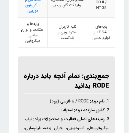
GO II /
تولیدکنندگان ویدیو
میکروفون
NTG5
دوربین
پایه‌ها و
پایه‌های
کلیه کاربران
استندها و لوازم
PSA1+
و
استودیویی و
جانبی
لوازم جانبی
پادکست
میکروفون
جمع‌بندی: تمام آنچه باید درباره
RODE بدانید
1.
نام برند:
RODE / با فارسی (رود)
2.
کشور سازنده برند:
استرالیا
3.
زمینه‌های اصلی فعالیت و محصولات برند:
تولید
میکروفون‌های استودیویی، اجرای زنده، فیلم‌سازی،