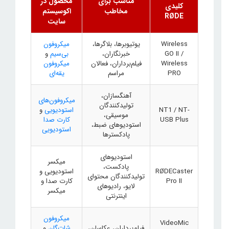
مناسب برای
محصول در
کلیدی
مخاطب
اکوسیستم
RØDE
سایت
Wireless
یوتیوبرها، بلاگرها،
میکروفون
GO II /
خبرنگاران،
بی‌سیم
و
Wireless
فیلم‌برداران، فعالان
میکروفون
PRO
مراسم
یقه‌ای
آهنگسازان،
میکروفون‌های
تولیدکنندگان
NT1 / NT-
استودیویی
و
موسیقی،
USB Plus
کارت صدا
استودیوهای ضبط،
استودیویی
پادکسترها
استودیوهای
میکسر
پادکست،
RØDECaster
استودیویی و
تولیدکنندگان محتوای
Pro II
کارت صدا و
لایو، رادیوهای
میکسر
اینترنتی
میکروفون
VideoMic
فیلم‌برداران، عکاسان،
شات‌گان
و