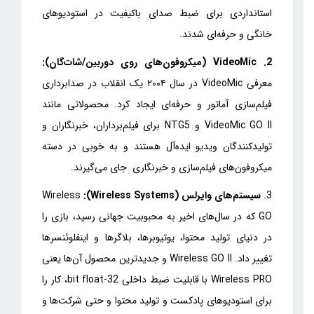
استانداردی برای ضبط صدای باکیفیت در استودیوهای
خانگی و حرفه‌ای شدند.
2. VideoMic (میکروفون‌های روی دوربین/شات‌گان):
معرفی VideoMic در سال ۲۰۰۴ یک انقلاب در صدابرداری
فیلم‌سازی آماتور و حرفه‌ای ایجاد کرد. محصولاتی مانند
VideoMic GO II و NTG5 برای فیلم‌برداران، خبرنگاران و
تولیدکنندگان ویدیو ایده‌آل هستند و به خوبی در دسته
میکروفون‌های فیلم‌سازی و خبرنگاری جای می‌گیرند.
3.
سیستم‌های وایرلس (Wireless Systems):
Wireless
GO که در سال‌های اخیر به محبوبیت جهانی رسید، بازی را
در دنیای تولید محتوا، یوتیوبرها، بلاگرها و اینفلوئنسرها
تغییر داد. Wireless GO II و جدیدترین محصول آن‌ها یعنی
Wireless PRO با قابلیت ضبط داخلی 32-bit float، کار را
برای استودیوهای پادکست و تولید محتوا و حتی شرکت‌ها و