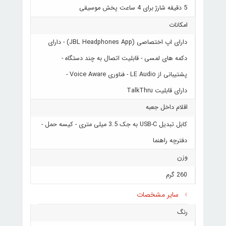
5 دقیقه شارژ برای 4 ساعت پخش موسیقی
امکانات
دارای اپ اختصاصی (JBL Headphones App) - دارای
دکمه های لمسی - قابلیت اتصال به چند دستگاه -
پشتیبانی از LE Audio - فناوری Voice Aware -
دارای قابلیت TalkThru
اقلام داخل جعبه
کابل تبدیل USB-C به جک 3.5 میلی متری - کیسه حمل -
دفترچه راهنما
وزن
260 گرم
سایر مشخصات
رنگ