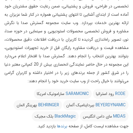
تخصصی در طراحی، فروش و پشتیبانی، ضمن رعایت حقوق مشتریان خود
آماده است از ابتدای آشنایی تا انتهای پشتیبانی همواره در کنار شما عزیزان به
ارائه بهترین خدمات بپردازد.
وب سایت مجموعه گسترش صدا با نگرش
مشاوره و فروش تخصصی محصولات استودیویی و سینمایی در حوزه صدا،
نور، تصویر راه‌اندازی گردیده تا کاربران با دریافت اطلاعات دقیق محصولات،
مشاهده قیمت و دریافت مشاوره رایگان قبل از خرید تجهیزات استودیویی،
بتوانند بهترین انتخاب را انجام دهند.
گسترش صدا با افتخار اعلام می‌دارد
این مجموعه در حال حاضر نمایندگی انحصاری بیش از 20 کمپانی معتبر دنیا
را در شرق کشور از جمله برندهای زیر را در اختیار داشته و کاربران گرامی
می‌توانند با خیال راحت از وب سایت خرید خود را انجام دهند:
RODE
رود استرالیا
SARAMONIC
سارامونیک امریکا
BEYERDYNAMIC
بیرداینامیک آلمان
BEHRINGER
بهرینگر المان
MIDAS
مای داس انگلیس
BlackMagic
بلک مجیک
جهت مشاهده لیست کامل، از صفحه
برندها
بازدید کنید.