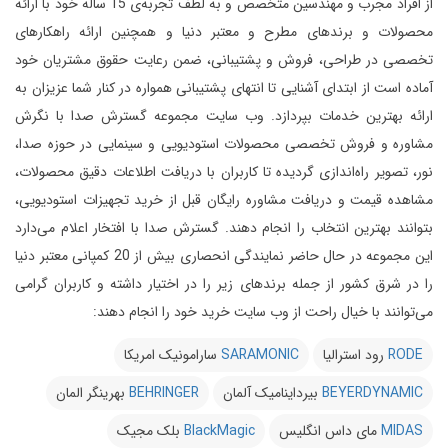
از افراد مجرب و مهندسین متخصص و به لطف تجربه‌ی 15 ساله خود با ارائه
محصولات و برندهای مطرح و معتبر دنیا و همچنین ارائه راهکارهای
تخصصی در طراحی، فروش و پشتیبانی، ضمن رعایت حقوق مشتریان خود
آماده است از ابتدای آشنایی تا انتهای پشتیبانی همواره در کنار شما عزیزان به
ارائه بهترین خدمات بپردازد.
وب سایت مجموعه گسترش صدا با نگرش
مشاوره و فروش تخصصی محصولات استودیویی و سینمایی در حوزه صدا،
نور، تصویر راه‌اندازی گردیده تا کاربران با دریافت اطلاعات دقیق محصولات،
مشاهده قیمت و دریافت مشاوره رایگان قبل از خرید تجهیزات استودیویی،
بتوانند بهترین انتخاب را انجام دهند.
گسترش صدا با افتخار اعلام می‌دارد
این مجموعه در حال حاضر نمایندگی انحصاری بیش از 20 کمپانی معتبر دنیا
را در شرق کشور از جمله برندهای زیر را در اختیار داشته و کاربران گرامی
می‌توانند با خیال راحت از وب سایت خرید خود را انجام دهند:
RODE
رود استرالیا
SARAMONIC
سارامونیک امریکا
BEYERDYNAMIC
بیرداینامیک آلمان
BEHRINGER
بهرینگر المان
MIDAS
مای داس انگلیس
BlackMagic
بلک مجیک