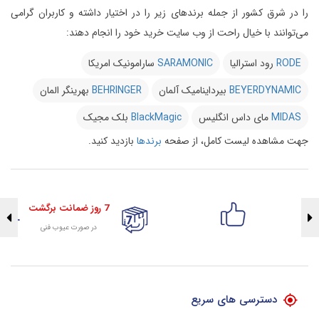
را در شرق کشور از جمله برندهای زیر را در اختیار داشته و کاربران گرامی
می‌توانند با خیال راحت از وب سایت خرید خود را انجام دهند:
RODE
رود استرالیا
SARAMONIC
سارامونیک امریکا
BEYERDYNAMIC
بیرداینامیک آلمان
BEHRINGER
بهرینگر المان
MIDAS
مای داس انگلیس
BlackMagic
بلک مجیک
جهت مشاهده لیست کامل، از صفحه
برندها
بازدید کنید.
7 روز ضمانت برگشت
در صورت عیوب فنی
تضمین اصالت کلیه کالاها
با هلوگرام طلایی تضمین اصالت
دسترسی های سریع