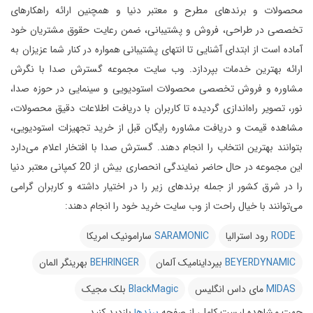
محصولات و برندهای مطرح و معتبر دنیا و همچنین ارائه راهکارهای
تخصصی در طراحی، فروش و پشتیبانی، ضمن رعایت حقوق مشتریان خود
آماده است از ابتدای آشنایی تا انتهای پشتیبانی همواره در کنار شما عزیزان به
ارائه بهترین خدمات بپردازد.
وب سایت مجموعه گسترش صدا با نگرش
مشاوره و فروش تخصصی محصولات استودیویی و سینمایی در حوزه صدا،
نور، تصویر راه‌اندازی گردیده تا کاربران با دریافت اطلاعات دقیق محصولات،
مشاهده قیمت و دریافت مشاوره رایگان قبل از خرید تجهیزات استودیویی،
بتوانند بهترین انتخاب را انجام دهند.
گسترش صدا با افتخار اعلام می‌دارد
این مجموعه در حال حاضر نمایندگی انحصاری بیش از 20 کمپانی معتبر دنیا
را در شرق کشور از جمله برندهای زیر را در اختیار داشته و کاربران گرامی
می‌توانند با خیال راحت از وب سایت خرید خود را انجام دهند:
RODE
رود استرالیا
SARAMONIC
سارامونیک امریکا
BEYERDYNAMIC
بیرداینامیک آلمان
BEHRINGER
بهرینگر المان
MIDAS
مای داس انگلیس
BlackMagic
بلک مجیک
جهت مشاهده لیست کامل، از صفحه
برندها
بازدید کنید.