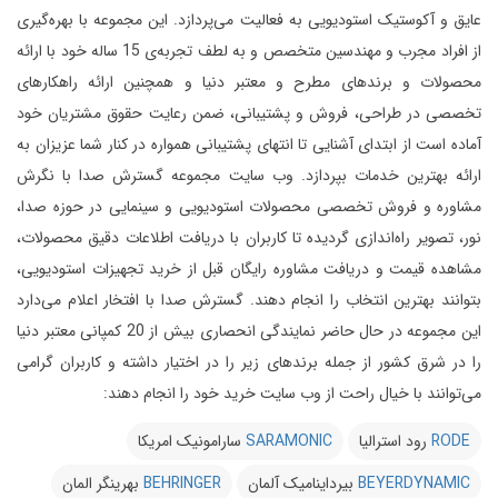
عایق و آکوستیک استودیویی به فعالیت می‌پردازد.
این مجموعه با بهره‌گیری
از افراد مجرب و مهندسین متخصص و به لطف تجربه‌ی 15 ساله خود با ارائه
محصولات و برندهای مطرح و معتبر دنیا و همچنین ارائه راهکارهای
تخصصی در طراحی، فروش و پشتیبانی، ضمن رعایت حقوق مشتریان خود
آماده است از ابتدای آشنایی تا انتهای پشتیبانی همواره در کنار شما عزیزان به
ارائه بهترین خدمات بپردازد.
وب سایت مجموعه گسترش صدا با نگرش
مشاوره و فروش تخصصی محصولات استودیویی و سینمایی در حوزه صدا،
نور، تصویر راه‌اندازی گردیده تا کاربران با دریافت اطلاعات دقیق محصولات،
مشاهده قیمت و دریافت مشاوره رایگان قبل از خرید تجهیزات استودیویی،
بتوانند بهترین انتخاب را انجام دهند.
گسترش صدا با افتخار اعلام می‌دارد
این مجموعه در حال حاضر نمایندگی انحصاری بیش از 20 کمپانی معتبر دنیا
را در شرق کشور از جمله برندهای زیر را در اختیار داشته و کاربران گرامی
می‌توانند با خیال راحت از وب سایت خرید خود را انجام دهند:
RODE
رود استرالیا
SARAMONIC
سارامونیک امریکا
BEYERDYNAMIC
بیرداینامیک آلمان
BEHRINGER
بهرینگر المان