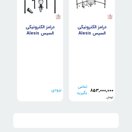
ی
درامز الکترونیکی
درامز الکترونیکی
در
A
السیس Alesis
السیس Alesis
Kit
Surge Mesh Kit
Strata Prime
N
SE
تماس
بزودی
بزودی
853,000,000
بگیرید
تومان