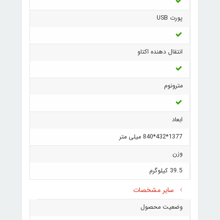
پورت USB
انتقال دهنده اکتاو
مترونوم
ابعاد
1377*432*840 میلی متر
وزن
39.5 کیلوگرم
سایر مشخصات
وضعیت محصول