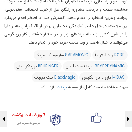
نور، تصویر راه‌اندازی گردیده تا کاربران با دریافت اطلاعات دقیق محصولات،
مشاهده قیمت و دریافت مشاوره رایگان قبل از خرید تجهیزات استودیویی،
بتوانند بهترین انتخاب را انجام دهند.
گسترش صدا با افتخار اعلام می‌دارد
این مجموعه در حال حاضر نمایندگی انحصاری بیش از 20 کمپانی معتبر دنیا
را در شرق کشور از جمله برندهای زیر را در اختیار داشته و کاربران گرامی
می‌توانند با خیال راحت از وب سایت خرید خود را انجام دهند:
RODE
رود استرالیا
SARAMONIC
سارامونیک امریکا
BEYERDYNAMIC
بیرداینامیک آلمان
BEHRINGER
بهرینگر المان
MIDAS
مای داس انگلیس
BlackMagic
بلک مجیک
جهت مشاهده لیست کامل، از صفحه
برندها
بازدید کنید.
7 روز ضمانت برگشت
در صورت عیوب فنی
تضمین اصالت کلیه کالاها