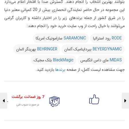
بتوانند بهترین انتخاب را انجام دهند.
گسترش صدا با افتخار اعلام می‌دارد
این مجموعه در حال حاضر نمایندگی انحصاری بیش از 20 کمپانی معتبر دنیا
را در شرق کشور از جمله برندهای زیر را در اختیار داشته و کاربران گرامی
می‌توانند با خیال راحت از وب سایت خرید خود را انجام دهند:
RODE
رود استرالیا
SARAMONIC
سارامونیک امریکا
BEYERDYNAMIC
بیرداینامیک آلمان
BEHRINGER
بهرینگر المان
MIDAS
مای داس انگلیس
BlackMagic
بلک مجیک
جهت مشاهده لیست کامل، از صفحه
برندها
بازدید کنید.
7 روز ضمانت برگشت
در صورت عیوب فنی
تضمین اصالت کلیه کالاها
با هلوگرام طلایی تضمین اصالت