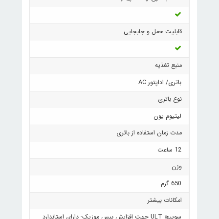
قابلیت حمل و جابجایی
منبع تغذیه
باتری/ اداپتور AC
نوع باتری
لیتیوم یون
مدت زمان استفاده از باتری
12 ساعت
وزن
650 گرم
امکانات بیشتر
سوییچ ULT جهت افزایش بیس موزیک- دارای استاندارد