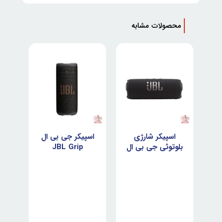
محصولات مشابه
ل
اسپیکر شارژی
اسپیکر جی بی ال
اس
J
بلوتوثی جی بی ال
JBL Grip
 5
JBL Flip 7