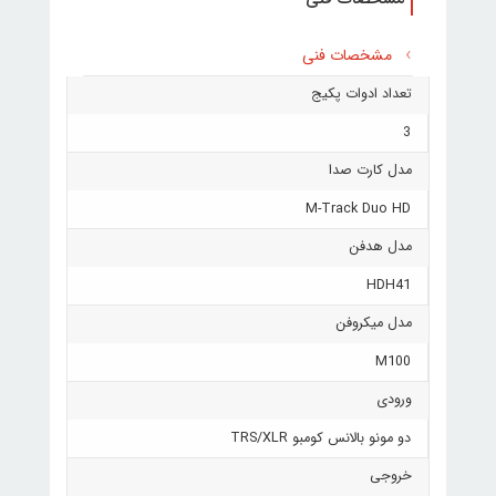
مشخصات فنی
تعداد ادوات پکیج
3
مدل کارت صدا
M‑Track Duo HD
مدل هدفن
HDH41
مدل میکروفن
M100
ورودی
دو مونو بالانس کومبو TRS/XLR
خروجی