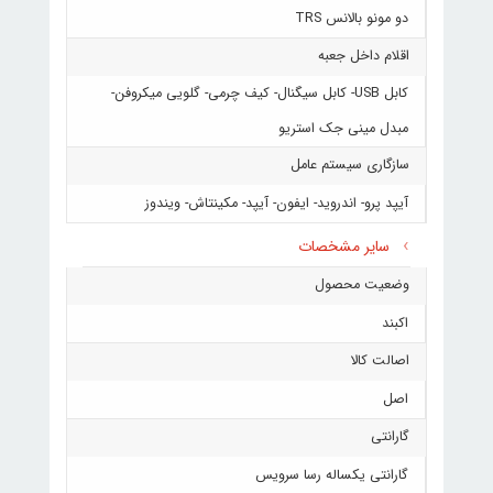
دو مونو بالانس TRS
اقلام داخل جعبه
کابل USB- کابل سیگنال- کیف چرمی- گلویی میکروفن-
مبدل مینی جک استریو
سازگاری سیستم‌ عامل
آیپد پرو- اندروید- ایفون- آیپد- مکینتاش- ویندوز
سایر مشخصات
وضعیت محصول
اکبند
اصالت کالا
اصل
گارانتی
گارانتی یکساله رسا سرویس