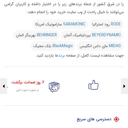
را در شرق کشور از جمله برندهای زیر را در اختیار داشته و کاربران گرامی
می‌توانند با خیال راحت از وب سایت خرید خود را انجام دهند:
RODE
رود استرالیا
SARAMONIC
سارامونیک امریکا
BEYERDYNAMIC
بیرداینامیک آلمان
BEHRINGER
بهرینگر المان
MIDAS
مای داس انگلیس
BlackMagic
بلک مجیک
جهت مشاهده لیست کامل، از صفحه
برندها
بازدید کنید.
7 روز ضمانت برگشت
در صورت عیوب فنی
تضمین اصالت کلیه کالاها
با هلوگرام طلایی تضمین اصالت
دسترسی های سریع