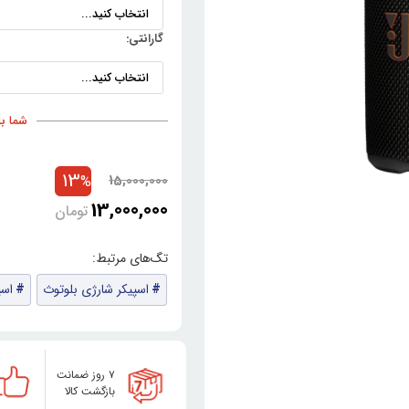
گارانتی:
شما با خری
13
15,000,000
%
13,000,000
تومان
اسپیکر شارژی بلوتوث
اسپ
۷ روز ضمانت
بازگشت کالا