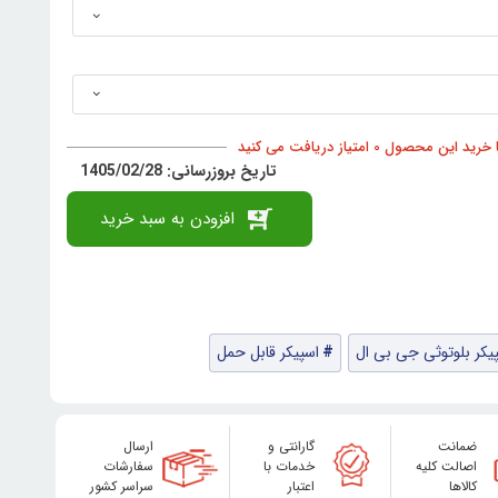
د این محصول 0 امتیاز دریافت می کنید
تاریخ بروزرسانی: 1405/02/28
افزودن به سبد خرید
یکر بلوتوثی جی بی ال
اسپیکر قابل حمل
ضمانت
گارانتی و
ارسال
اصالت کلیه
خدمات با
سفارشات
کالاها
اعتبار
سراسر کشور