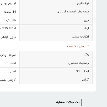
نوع باتری
لیتیوم یونی
مدت زمان استفاده از باتری
14 ساعت
وزن
385 گرم
ابعاد
6.4*15.3*6.5 سانتی متر
امکانات بیشتر
دارای گواهی IP68 (مقاوم در برابر اب و گرد و غبار)- دارای نرم افزار اختصاصی (JBL Portable App)- دارای قابلیت اتصال چند اسپیکر باهم (Auracast)- دارای نورپردازی 
سایر مشخصات
رنگ
سورمه ای
,
قرمز
وضعیت محصول
اکبند
اصالت کالا
اصل
گارانتی
گارانتی تضمی
محصولات مشابه