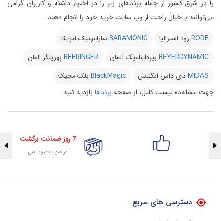
را در شرق کشور از جمله برندهای زیر را در اختیار داشته و کاربران گرامی
می‌توانند با خیال راحت از وب سایت خرید خود را انجام دهند:
RODE
رود استرالیا
SARAMONIC
سارامونیک امریکا
BEYERDYNAMIC
بیرداینامیک آلمان
BEHRINGER
بهرینگر المان
MIDAS
مای داس انگلیس
BlackMagic
بلک مجیک
جهت مشاهده لیست کامل، از صفحه
برندها
بازدید کنید.
7 روز ضمانت برگشت
در صورت عیوب فنی
تضمین اصالت کلیه کالاها
با هلوگرام طلایی تضمین اصالت
دسترسی های سریع