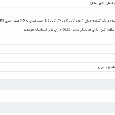
ل Type-C، کابل 3.5 میلی متری به 3.5 میلی متری TRS- دارای 2 عدد مگنت- 2 عدد خز بادگیر
ن- دارای نمایشگر لمسی OLED- دارای نویز کنسلینگ هوشمند