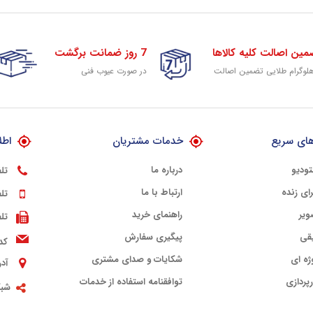
مین اصالت کلیه کالاها
7 روز ضمانت برگشت
هلوگرام طلایی تضمین اصالت
در صورت عیوب فنی
ای سریع
خدمات مشتریان
اطل
تودیو
درباره ما
تل
ای زنده
ارتباط با ما
تل
ویر
راهنمای خرید
تل
قی
پیگیری سفارش
کد
ژه ای
شکایات و صدای مشتری
آد
پردازی
توافقنامه استفاده از خدمات
شبک