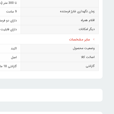
تا 300 متر (در فضای بدون مانع)
زمان نگهداری شارژ فرستنده
9 ساعت
اقلام همراه
دارای دو فرستنده و یک گیرنده- دارای 1 عدد کاب
دیگر امکانات
دارای قابلیت تنظیم گی
سایر مشخصات
وضعیت محصول
اکبند
اصالت کالا
اصل
گارانتی
گارانتی 18 ماهه بویا ایران