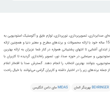
انواع تجهیزات حرفه‌ای صدابرداری، تصویربرداری، نورپردازی، لوازم عایق و آکوستیک استودیویی به
این مجموعه با بهره‌گیری از افراد مجرب و مهندسین متخصص و به لطف تجربه‌ی 15 ساله خود با ارائه محصولات و برندهای مطرح و معتبر دنیا و همچنین ارائه
 آشنایی تا انتهای پشتیبانی همواره در کنار شما عزیزان به ارائه بهترین
و سینمایی در حوزه صدا، نور، تصویر راه‌اندازی گردیده تا کاربران با
یویی، بتوانند بهترین انتخاب را انجام دهند.
گسترش صدا با افتخار اعلام
از 20 کمپانی معتبر دنیا را در شرق کشور از جمله برندهای زیر را در اختیار داشته و کاربران گرامی می‌توانند با خیال راحت
BEHRINGER
بهرینگر المان
MIDAS
مای داس انگلیس