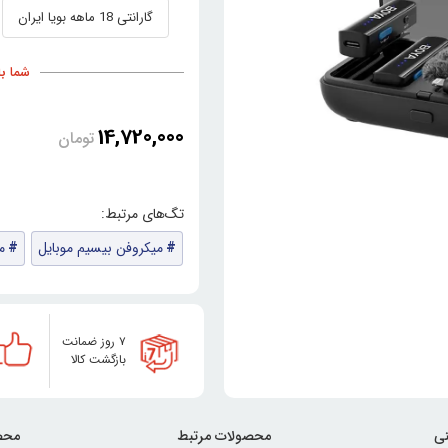
گارانتی 18 ماهه بویا ایران
شما با خری
14,720,000
تومان
میکروفن بیسیم موبایل
م
۷ روز ضمانت
بازگشت کالا
ی
محصولات مرتبط
محص