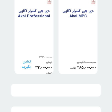
دی جی کنترلر آکایی
دی جی کنترلر آکایی
Akai Professional
Akai MPC
ز Native
Professional Live
Force
II
M
333,000,000
تماس
تومان
300,000,000
تومان
بگیرید
32,000,000
285,000,000
تومان
تومان