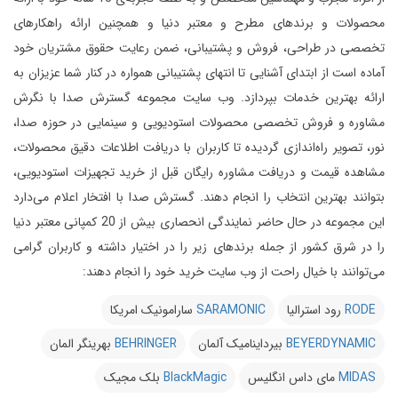
محصولات و برندهای مطرح و معتبر دنیا و همچنین ارائه راهکارهای
تخصصی در طراحی، فروش و پشتیبانی، ضمن رعایت حقوق مشتریان خود
آماده است از ابتدای آشنایی تا انتهای پشتیبانی همواره در کنار شما عزیزان به
ارائه بهترین خدمات بپردازد.
وب سایت مجموعه گسترش صدا با نگرش
مشاوره و فروش تخصصی محصولات استودیویی و سینمایی در حوزه صدا،
نور، تصویر راه‌اندازی گردیده تا کاربران با دریافت اطلاعات دقیق محصولات،
مشاهده قیمت و دریافت مشاوره رایگان قبل از خرید تجهیزات استودیویی،
بتوانند بهترین انتخاب را انجام دهند.
گسترش صدا با افتخار اعلام می‌دارد
این مجموعه در حال حاضر نمایندگی انحصاری بیش از 20 کمپانی معتبر دنیا
را در شرق کشور از جمله برندهای زیر را در اختیار داشته و کاربران گرامی
می‌توانند با خیال راحت از وب سایت خرید خود را انجام دهند:
RODE
رود استرالیا
SARAMONIC
سارامونیک امریکا
BEYERDYNAMIC
بیرداینامیک آلمان
BEHRINGER
بهرینگر المان
MIDAS
مای داس انگلیس
BlackMagic
بلک مجیک