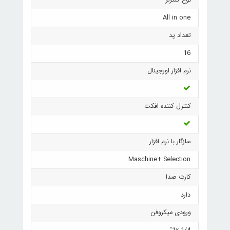
نوع کنترلر
All in one
تعداد پد
16
نرم افزار اورجینال
کنترل کننده افکت
سازگار با نرم افزار
Maschine+ Selection
کارت صدا
دارد
ورودی میکروفن