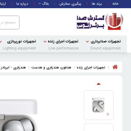
خانه
برند ها
پیگیری سفارش
بلاگ
درباره ما
ارتبا
تجهیزات صدابرداری
تجهیزات اجرای زنده
تجهیزات نورپردازی
Lighting equipment
Live performance
Sound equipment
تجهیزات اجرای زنده
هدفون، هندزفری و هدست
هندزفری - ایربادز