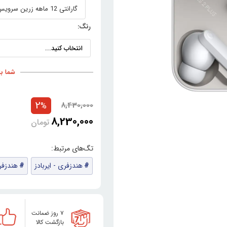
گارانتی 12 ماهه زرین سرویس امید
رنگ:
شما با خری
2
8,430,000
%
8,230,000
تومان
هندزفری - ایربادز
هندزفر
۷ روز ضمانت
بازگشت کالا