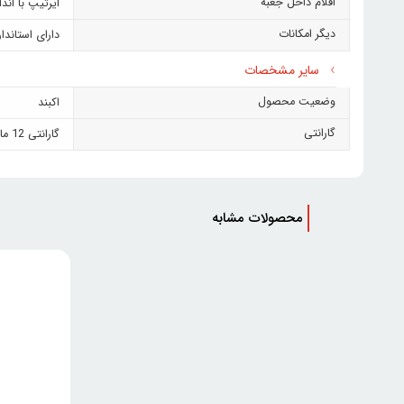
اقلام داخل جعبه
ایرتیپ با اندا
دیگر امکانات
دارای استاندارد IP55 (مقاوم دربرابر گردوغبار و پاشش آب)- دارای اپلیکیشن اختصاصی اپلی
سایر مشخصات
وضعیت محصول
اکبند
گارانتی
گارانتی 12 ماهه زرین سرویس امید
محصولات مشابه