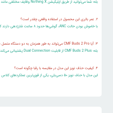
بله؛ شما می‌توانید از طریق اپلیکیشن Nothing X وظایف مختلفی مانند تغییر حجم صدا، کنترل پخش موسیقی یا فعال‌سازی دستیار صوتی را به این کلید فیزیکی اختصاص دهید.
۲. عمر باتری این محصول در استفاده واقعی چقدر است؟
با خاموش بودن حالت ANC، گوشی‌ها حدود ۸ ساعت شارژدهی دارند که با احتساب کیس شارژ، این مقدار به ۴۰ ساعت می‌رسد. در صورت روشن بودن ANC، این زمان به حدود ۵.۵ ساعت برای گوشی‌ها کاهش می‌یابد.
۳. آیا CMF Buds 2 Pro می‌تواند به طور همزمان به دو دستگاه متصل شود؟
بله؛ CMF Buds 2 Plus از قابلیت Dual Connection پشتیبانی می‌کند که اجازه می‌دهد به طور همزمان به دو دستگاه متصل شده و به سادگی بین آن‌ها جابه‌جا شود.
۴. کیفیت حذف نویز این مدل در مقایسه با رقبا چگونه است؟
این مدل با حذف نویز ۵۰ دسی‌بلی، یکی از قوی‌ترین عملکردهای کلاس قیمتی خود را دارد و به خوبی می‌تواند صدای موتور وسایل نقلیه و همهمه محیطی را خنثی کند.