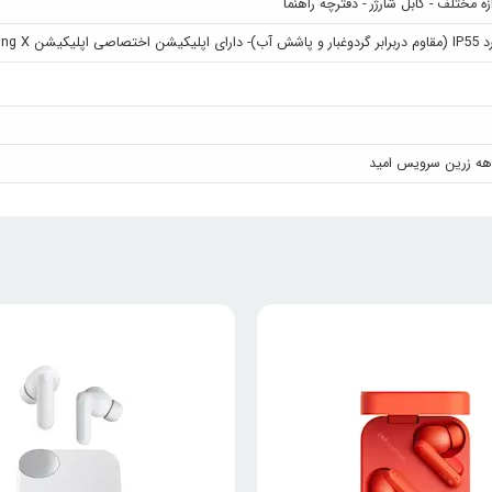
زه مختلف - کابل شارژر - دفترچه راهنما
کیشن Nothing X-