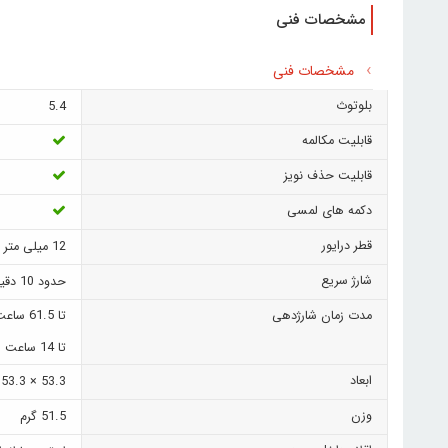
مشخصات فنی
مشخصات فنی
بلوتوث
5.4
قابلیت مکالمه
قابلیت حذف نویز
دکمه های لمسی
قطر درایور
12 میلی متر
شارژ سریع
حدود 10 دقیقه شارژ سریع
مدت زمان شارژدهی
تا 61.5 ساعت (به همراه کیس شارژ)
تا 14 ساعت (بدون کیس شارژ)
ابعاد
53.3 × 53.3 × 23 میلی‌ متر
وزن
51.5 گرم