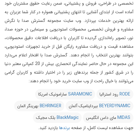
تخصصی در طراحی، فروش و پشتیبانی، ضمن رعایت حقوق مشتریان خود
آماده است از ابتدای آشنایی تا انتهای پشتیبانی همواره در کنار شما عزیزان به
ارائه بهترین خدمات بپردازد.
وب سایت مجموعه گسترش صدا با نگرش
مشاوره و فروش تخصصی محصولات استودیویی و سینمایی در حوزه صدا،
نور، تصویر راه‌اندازی گردیده تا کاربران با دریافت اطلاعات دقیق محصولات،
مشاهده قیمت و دریافت مشاوره رایگان قبل از خرید تجهیزات استودیویی،
بتوانند بهترین انتخاب را انجام دهند.
گسترش صدا با افتخار اعلام می‌دارد
این مجموعه در حال حاضر نمایندگی انحصاری بیش از 20 کمپانی معتبر دنیا
را در شرق کشور از جمله برندهای زیر را در اختیار داشته و کاربران گرامی
می‌توانند با خیال راحت از وب سایت خرید خود را انجام دهند:
RODE
رود استرالیا
SARAMONIC
سارامونیک امریکا
BEYERDYNAMIC
بیرداینامیک آلمان
BEHRINGER
بهرینگر المان
MIDAS
مای داس انگلیس
BlackMagic
بلک مجیک
جهت مشاهده لیست کامل، از صفحه
برندها
بازدید کنید.