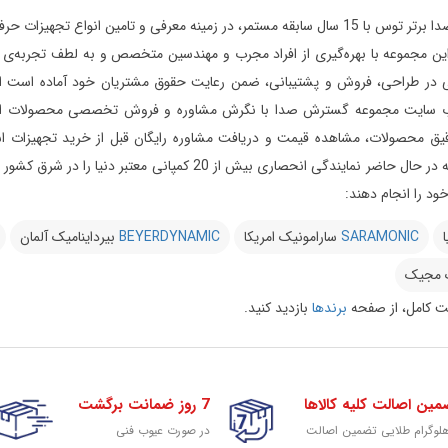
مجموعه گسترش صدا برتر توس با 15 سال سابقه مستمر، در زمینه معرفی و تامین 
ر طراحی، فروش و پشتیبانی، ضمن رعایت حقوق مشتریان خود آماده است از ابتدای
 سایت مجموعه گسترش صدا با نگرش مشاوره و فروش تخصصی محصولات استودیویی 
یق محصولات، مشاهده قیمت و دریافت مشاوره رایگان قبل از خرید تجهیزات استود
می‌دارد این مجموعه در حال حاضر نمایندگی انحصاری بیش 
د را انجام دهند:
ا
SARAMONIC
سارامونیک امریکا
BEYERDYNAMIC
بیرداینامیک آلمان
 مجیک
 کامل، از صفحه
برندها
بازدید کنید.
مین اصالت کلیه کالاها
7 روز ضمانت برگشت
هلوگرام طلایی تضمین اصالت
در صورت عیوب فنی