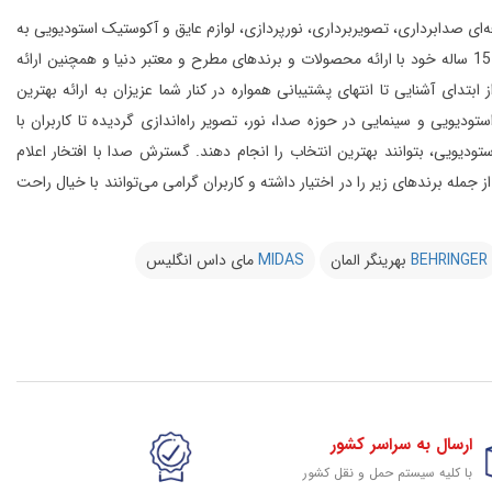
انواع تجهیزات حرفه‌ای صدابرداری، تصویربرداری، نورپردازی، لوازم عایق و آکوستیک استودیویی به
این مجموعه با بهره‌گیری از افراد مجرب و مهندسین متخصص و به لطف تجربه‌ی 15 ساله خود با ارائه محصولات و برندهای مطرح و معتبر دنیا و همچنین ارائه
 آشنایی تا انتهای پشتیبانی همواره در کنار شما عزیزان به ارائه بهترین
و سینمایی در حوزه صدا، نور، تصویر راه‌اندازی گردیده تا کاربران با
یویی، بتوانند بهترین انتخاب را انجام دهند.
گسترش صدا با افتخار اعلام
از 20 کمپانی معتبر دنیا را در شرق کشور از جمله برندهای زیر را در اختیار داشته و کاربران گرامی می‌توانند با خیال راحت
BEHRINGER
بهرینگر المان
MIDAS
مای داس انگلیس
ارسال به سراسر کشور
با کلیه سیستم حمل و نقل کشور