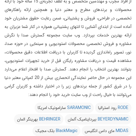
از افراد مجرب و مهندسین متخصص و به لطف تجربه‌ی 15 ساله خود با ارائه
محصولات و برندهای مطرح و معتبر دنیا و همچنین ارائه راهکارهای
تخصصی در طراحی، فروش و پشتیبانی، ضمن رعایت حقوق مشتریان خود
آماده است از ابتدای آشنایی تا انتهای پشتیبانی همواره در کنار شما عزیزان به
ارائه بهترین خدمات بپردازد.
وب سایت مجموعه گسترش صدا با نگرش
مشاوره و فروش تخصصی محصولات استودیویی و سینمایی در حوزه صدا،
نور، تصویر راه‌اندازی گردیده تا کاربران با دریافت اطلاعات دقیق محصولات،
مشاهده قیمت و دریافت مشاوره رایگان قبل از خرید تجهیزات استودیویی،
بتوانند بهترین انتخاب را انجام دهند.
گسترش صدا با افتخار اعلام می‌دارد
این مجموعه در حال حاضر نمایندگی انحصاری بیش از 20 کمپانی معتبر دنیا
را در شرق کشور از جمله برندهای زیر را در اختیار داشته و کاربران گرامی
می‌توانند با خیال راحت از وب سایت خرید خود را انجام دهند:
RODE
رود استرالیا
SARAMONIC
سارامونیک امریکا
BEYERDYNAMIC
بیرداینامیک آلمان
BEHRINGER
بهرینگر المان
MIDAS
مای داس انگلیس
BlackMagic
بلک مجیک