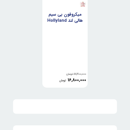
میکروفون بی سیم
هالی لند Hollyland
Lark M2 Duo
Combo
17,300,000
تومان
16,800,000
تومان