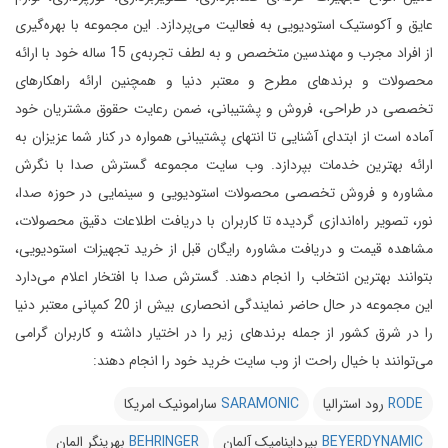
عایق و آکوستیک استودیویی به فعالیت می‌پردازد.
این مجموعه با بهره‌گیری
از افراد مجرب و مهندسین متخصص و به لطف تجربه‌ی 15 ساله خود با ارائه
محصولات و برندهای مطرح و معتبر دنیا و همچنین ارائه راهکارهای
تخصصی در طراحی، فروش و پشتیبانی، ضمن رعایت حقوق مشتریان خود
آماده است از ابتدای آشنایی تا انتهای پشتیبانی همواره در کنار شما عزیزان به
ارائه بهترین خدمات بپردازد.
وب سایت مجموعه گسترش صدا با نگرش
مشاوره و فروش تخصصی محصولات استودیویی و سینمایی در حوزه صدا،
نور، تصویر راه‌اندازی گردیده تا کاربران با دریافت اطلاعات دقیق محصولات،
مشاهده قیمت و دریافت مشاوره رایگان قبل از خرید تجهیزات استودیویی،
بتوانند بهترین انتخاب را انجام دهند.
گسترش صدا با افتخار اعلام می‌دارد
این مجموعه در حال حاضر نمایندگی انحصاری بیش از 20 کمپانی معتبر دنیا
را در شرق کشور از جمله برندهای زیر را در اختیار داشته و کاربران گرامی
می‌توانند با خیال راحت از وب سایت خرید خود را انجام دهند:
RODE
رود استرالیا
SARAMONIC
سارامونیک امریکا
BEYERDYNAMIC
بیرداینامیک آلمان
BEHRINGER
بهرینگر المان