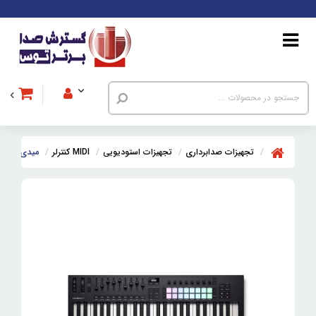
تجهیزات صدابرداری
تجهیزات استودیویی
MIDI کنترلر
میدی کنترلر نویشن  49 MK4