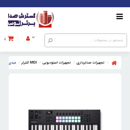
تجهیزات صدابرداری
تجهیزات استودیویی
MIDI کنترلر
میدی کنترلر نویشن  37 MK4