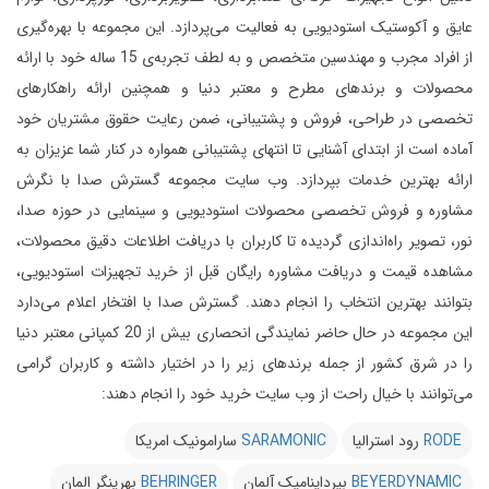
عایق و آکوستیک استودیویی به فعالیت می‌پردازد.
این مجموعه با بهره‌گیری
از افراد مجرب و مهندسین متخصص و به لطف تجربه‌ی 15 ساله خود با ارائه
محصولات و برندهای مطرح و معتبر دنیا و همچنین ارائه راهکارهای
تخصصی در طراحی، فروش و پشتیبانی، ضمن رعایت حقوق مشتریان خود
آماده است از ابتدای آشنایی تا انتهای پشتیبانی همواره در کنار شما عزیزان به
ارائه بهترین خدمات بپردازد.
وب سایت مجموعه گسترش صدا با نگرش
مشاوره و فروش تخصصی محصولات استودیویی و سینمایی در حوزه صدا،
نور، تصویر راه‌اندازی گردیده تا کاربران با دریافت اطلاعات دقیق محصولات،
مشاهده قیمت و دریافت مشاوره رایگان قبل از خرید تجهیزات استودیویی،
بتوانند بهترین انتخاب را انجام دهند.
گسترش صدا با افتخار اعلام می‌دارد
این مجموعه در حال حاضر نمایندگی انحصاری بیش از 20 کمپانی معتبر دنیا
را در شرق کشور از جمله برندهای زیر را در اختیار داشته و کاربران گرامی
می‌توانند با خیال راحت از وب سایت خرید خود را انجام دهند:
RODE
رود استرالیا
SARAMONIC
سارامونیک امریکا
BEYERDYNAMIC
بیرداینامیک آلمان
BEHRINGER
بهرینگر المان