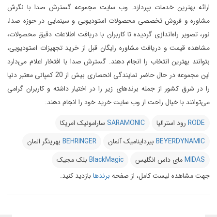
ارائه بهترین خدمات بپردازد.
وب سایت مجموعه گسترش صدا با نگرش
مشاوره و فروش تخصصی محصولات استودیویی و سینمایی در حوزه صدا،
نور، تصویر راه‌اندازی گردیده تا کاربران با دریافت اطلاعات دقیق محصولات،
مشاهده قیمت و دریافت مشاوره رایگان قبل از خرید تجهیزات استودیویی،
بتوانند بهترین انتخاب را انجام دهند.
گسترش صدا با افتخار اعلام می‌دارد
این مجموعه در حال حاضر نمایندگی انحصاری بیش از 20 کمپانی معتبر دنیا
را در شرق کشور از جمله برندهای زیر را در اختیار داشته و کاربران گرامی
می‌توانند با خیال راحت از وب سایت خرید خود را انجام دهند:
RODE
رود استرالیا
SARAMONIC
سارامونیک امریکا
BEYERDYNAMIC
بیرداینامیک آلمان
BEHRINGER
بهرینگر المان
MIDAS
مای داس انگلیس
BlackMagic
بلک مجیک
جهت مشاهده لیست کامل، از صفحه
برندها
بازدید کنید.