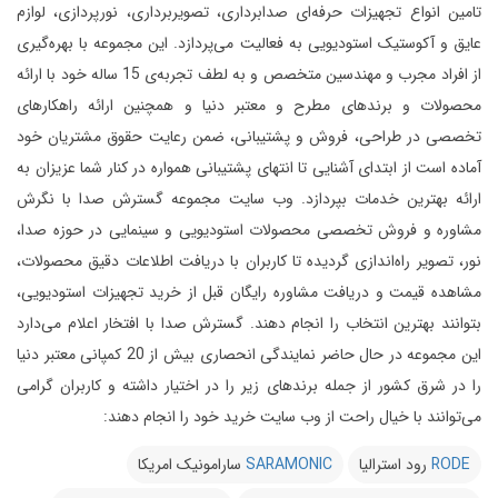
تامین انواع تجهیزات حرفه‌ای صدابرداری، تصویربرداری، نورپردازی، لوازم
عایق و آکوستیک استودیویی به فعالیت می‌پردازد.
این مجموعه با بهره‌گیری
از افراد مجرب و مهندسین متخصص و به لطف تجربه‌ی 15 ساله خود با ارائه
محصولات و برندهای مطرح و معتبر دنیا و همچنین ارائه راهکارهای
تخصصی در طراحی، فروش و پشتیبانی، ضمن رعایت حقوق مشتریان خود
آماده است از ابتدای آشنایی تا انتهای پشتیبانی همواره در کنار شما عزیزان به
ارائه بهترین خدمات بپردازد.
وب سایت مجموعه گسترش صدا با نگرش
مشاوره و فروش تخصصی محصولات استودیویی و سینمایی در حوزه صدا،
نور، تصویر راه‌اندازی گردیده تا کاربران با دریافت اطلاعات دقیق محصولات،
مشاهده قیمت و دریافت مشاوره رایگان قبل از خرید تجهیزات استودیویی،
بتوانند بهترین انتخاب را انجام دهند.
گسترش صدا با افتخار اعلام می‌دارد
این مجموعه در حال حاضر نمایندگی انحصاری بیش از 20 کمپانی معتبر دنیا
را در شرق کشور از جمله برندهای زیر را در اختیار داشته و کاربران گرامی
می‌توانند با خیال راحت از وب سایت خرید خود را انجام دهند:
RODE
رود استرالیا
SARAMONIC
سارامونیک امریکا