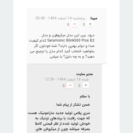
مبینا
پنجشنبه 14 اسفند 1404 - 05:45
0
0
درود. بین این مدل میکروفون و مدل
Saramonic Blink500 Prox B2 کدام کیفیت
صدا و دوام بهتری دارند؟ شما خودتون اگر
بخواهید انتخاب کنید کدام مدل را ترجیح می
دهید؟ و به چه دلیل؟ با سپاس.
مدیر سایت
شنبه 16 اسفند 1404 - 12:38
0
0
با سلام
ضمن تشکر از پیام شما
سری پلاس تولید جدید سارامونیک هست
که جهت رقابت با برندهای نزدیک به
خودش تولید شده.از نظر قیمتی کاملا
بصرفه میباشد چون از میکروفن های