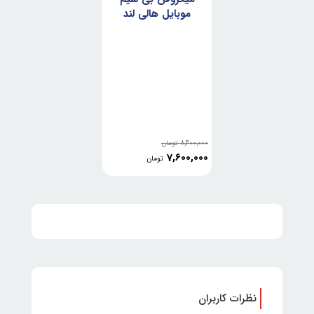
موبایل هالی لند
HollyLand Lark
A1 Duo Type-C
8,400,000
تومان
7,600,000
تومان
نظرات کاربران