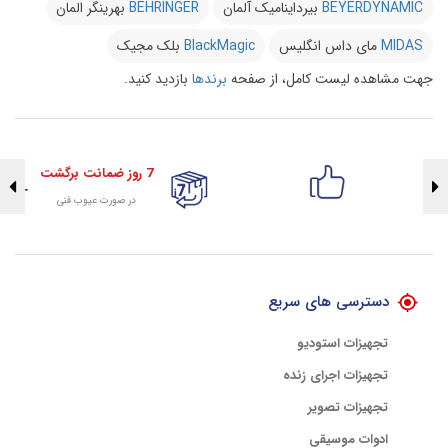
BEYERDYNAMIC
بیرداینامیک آلمان
BEHRINGER
بهرینگر المان
MIDAS
مای داس انگلیس
BlackMagic
بلک مجیک
جهت مشاهده لیست کامل، از صفحه
برندها
بازدید کنید.
7 روز ضمانت برگشت
در صورت عیوب فنی
تضمین اصالت کلیه کالاها
با هلوگرام طلایی تضمین اصالت
دسترسی های سریع
تجهیزات استودیو
تجهیزات اجرای زنده
تجهیزات تصویر
ادوات موسیقی