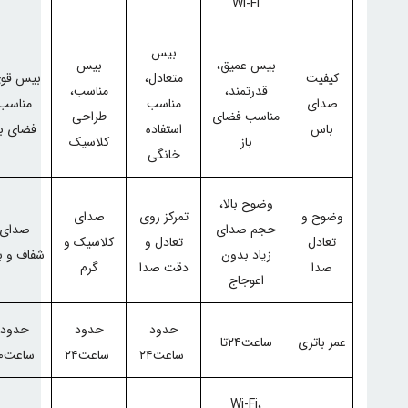
Wi-Fi
بیس
بیس عمیق،
بیس
کیفیت
متعادل،
بیس قوی
قدرتمند،
مناسب،
صدای
مناسب
مناسب
مناسب فضای
طراحی
باس
استفاده
فضای با
باز
کلاسیک
خانگی
وضوح بالا،
وضوح و
تمرکز روی
صدای
حجم صدای
صدای
تعادل
تعادل و
کلاسیک و
زیاد بدون
شفاف و بل
صدا
دقت صدا
گرم
اعوجاج
حدود
حدود
حدود
عمر باتری
ساعت
۲۴
تا
ساعت
۲۴
ساعت
۲۴
ساعت
۰
Wi-Fi
،