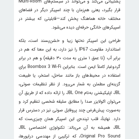
پشتیبانی می‌کند و می‌تواند در سیستم‌های Multi-Room
قرار بگیرد، یعنی هم‌زمان با چند اسپیکر دیگر در فضاهای
مختلف خانه هماهنگ پخش کند—قابلیتی که بیشتر در
اسپیکرهای خانگی حرفه‌ای دیده می‌شود.
طراحی این اسپیکر نه‌تنها زیبا و خشن‌پسند است، بلکه
استاندارد مقاومت IP67 را نیز دارد، به این معنا که هم در
برابر آب (تا عمق ۱ متری به مدت ۳۰ دقیقه) و هم در برابر
گردوغبار کاملاً ایمن است. بنابراین Boombox 3 Wi-Fi برای
استفاده در محیط‌های باز مانند ساحل، استخر، یا طبیعت
گزینه‌ای مطمئن به شمار می‌رود. از نظر تنظیمات صوتی،
JBL اپلیکیشنی به‌نام JBL One را ارائه داده که از طریق آن
می‌توان اکولایزر صدا را مطابق سلیقه شخصی تنظیم کرد و
به‌صورت پیش‌فرض چند پروفایل صوتی نیز در دسترس قرار
دارد. نهایتاً، قلب تپنده‌ی این اسپیکر همان چیزی‌ست که
JBL همیشه به آن می‌بالد: تکنولوژی اختصاصی JBL
Original Pro Sound، که ترکیبی از مهندسی درایورها،