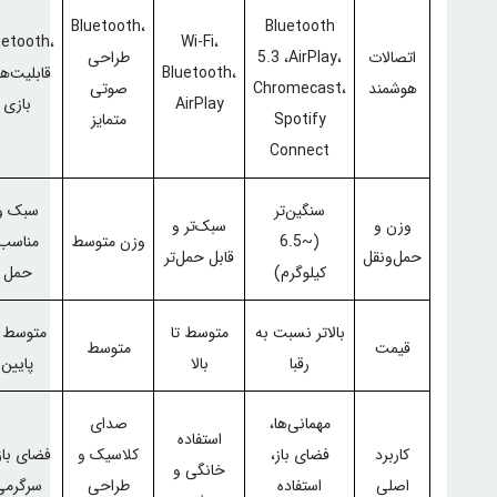
Bluetooth
،
Bluetooth
uetooth
،
Wi-Fi
،
اتصالات
،
AirPlay
،
5.3
طراحی
،
Bluetooth
قابلیت‌ه
هوشمند
،
Chromecast
صوتی
AirPlay
بازی
Spotify
متمایز
Connect
سنگین‌تر
سبک و
وزن و
سبک‌تر و
(~6.5
وزن متوسط
مناسب
حمل‌ونقل
قابل حمل‌تر
کیلوگرم)
حمل
بالاتر نسبت به
متوسط تا
متوسط ت
قیمت
متوسط
رقبا
بالا
پایین
مهمانی‌ها،
صدای
استفاده
کاربرد
فضای باز،
کلاسیک و
فضای باز
خانگی و
اصلی
استفاده
طراحی
سرگرمی