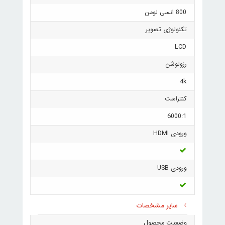
800 انسی لومن
تکنولوژی تصویر
LCD
رزولوشن
4k
کنتراست
6000:1
ورودی HDMI
ورودی USB
سایر مشخصات
وضعیت محصول