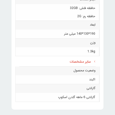
حافظه فلش: 32GB
حافظه رم: 2G
ابعاد
190*130*140 میلی متر
وزن
1.3kg
سایر مشخصات
وضعیت محصول
اکبند
گارانتی
گارانتی 6 ماهه گلدن اسکوپ