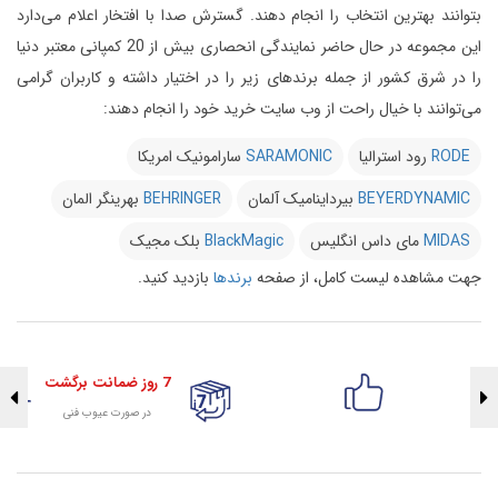
بتوانند بهترین انتخاب را انجام دهند.
گسترش صدا با افتخار اعلام می‌دارد
این مجموعه در حال حاضر نمایندگی انحصاری بیش از 20 کمپانی معتبر دنیا
را در شرق کشور از جمله برندهای زیر را در اختیار داشته و کاربران گرامی
می‌توانند با خیال راحت از وب سایت خرید خود را انجام دهند:
RODE
رود استرالیا
SARAMONIC
سارامونیک امریکا
BEYERDYNAMIC
بیرداینامیک آلمان
BEHRINGER
بهرینگر المان
MIDAS
مای داس انگلیس
BlackMagic
بلک مجیک
جهت مشاهده لیست کامل، از صفحه
برندها
بازدید کنید.
7 روز ضمانت برگشت
در صورت عیوب فنی
تضمین اصالت کلیه کالاها
با هلوگرام طلایی تضمین اصالت