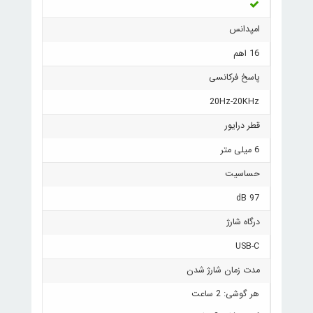
امپدانس
16 اهم
پاسخ فرکانسی
20Hz-20KHz
قطر درایور
6 میلی متر
حساسیت
97 dB
درگاه شارژ
USB-C
مدت زمان شارژ شدن
هر گوشی: 2 ساعت