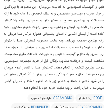
تامین انواع تجهیزات حرفه‌ای صدابرداری، تصویربرداری، نورپردازی، لوازم
عایق و آکوستیک استودیویی به فعالیت می‌پردازد.
این مجموعه با بهره‌گیری
از افراد مجرب و مهندسین متخصص و به لطف تجربه‌ی 15 ساله خود با ارائه
محصولات و برندهای مطرح و معتبر دنیا و همچنین ارائه راهکارهای
تخصصی در طراحی، فروش و پشتیبانی، ضمن رعایت حقوق مشتریان خود
آماده است از ابتدای آشنایی تا انتهای پشتیبانی همواره در کنار شما عزیزان به
ارائه بهترین خدمات بپردازد.
وب سایت مجموعه گسترش صدا با نگرش
مشاوره و فروش تخصصی محصولات استودیویی و سینمایی در حوزه صدا،
نور، تصویر راه‌اندازی گردیده تا کاربران با دریافت اطلاعات دقیق محصولات،
مشاهده قیمت و دریافت مشاوره رایگان قبل از خرید تجهیزات استودیویی،
بتوانند بهترین انتخاب را انجام دهند.
گسترش صدا با افتخار اعلام می‌دارد
این مجموعه در حال حاضر نمایندگی انحصاری بیش از 20 کمپانی معتبر دنیا
را در شرق کشور از جمله برندهای زیر را در اختیار داشته و کاربران گرامی
می‌توانند با خیال راحت از وب سایت خرید خود را انجام دهند:
RODE
رود استرالیا
SARAMONIC
سارامونیک امریکا
BEYERDYNAMIC
بیرداینامیک آلمان
BEHRINGER
بهرینگر المان