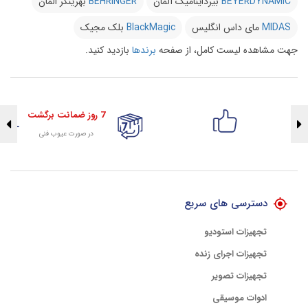
BEYERDYNAMIC
بیرداینامیک آلمان
BEHRINGER
بهرینگر المان
MIDAS
مای داس انگلیس
BlackMagic
بلک مجیک
جهت مشاهده لیست کامل، از صفحه
برندها
بازدید کنید.
7 روز ضمانت برگشت
در صورت عیوب فنی
تضمین اصالت کلیه کالاها
با هلوگرام طلایی تضمین اصالت
دسترسی های سریع
تجهیزات استودیو
تجهیزات اجرای زنده
تجهیزات تصویر
ادوات موسیقی