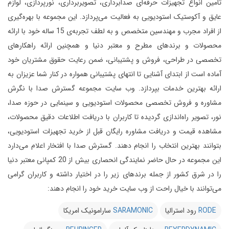
تامین انواع تجهیزات حرفه‌ای صدابرداری، تصویربرداری، نورپردازی، لوازم
عایق و آکوستیک استودیویی به فعالیت می‌پردازد.
این مجموعه با بهره‌گیری
از افراد مجرب و مهندسین متخصص و به لطف تجربه‌ی 15 ساله خود با ارائه
محصولات و برندهای مطرح و معتبر دنیا و همچنین ارائه راهکارهای
تخصصی در طراحی، فروش و پشتیبانی، ضمن رعایت حقوق مشتریان خود
آماده است از ابتدای آشنایی تا انتهای پشتیبانی همواره در کنار شما عزیزان به
ارائه بهترین خدمات بپردازد.
وب سایت مجموعه گسترش صدا با نگرش
مشاوره و فروش تخصصی محصولات استودیویی و سینمایی در حوزه صدا،
نور، تصویر راه‌اندازی گردیده تا کاربران با دریافت اطلاعات دقیق محصولات،
مشاهده قیمت و دریافت مشاوره رایگان قبل از خرید تجهیزات استودیویی،
بتوانند بهترین انتخاب را انجام دهند.
گسترش صدا با افتخار اعلام می‌دارد
این مجموعه در حال حاضر نمایندگی انحصاری بیش از 20 کمپانی معتبر دنیا
را در شرق کشور از جمله برندهای زیر را در اختیار داشته و کاربران گرامی
می‌توانند با خیال راحت از وب سایت خرید خود را انجام دهند:
RODE
رود استرالیا
SARAMONIC
سارامونیک امریکا