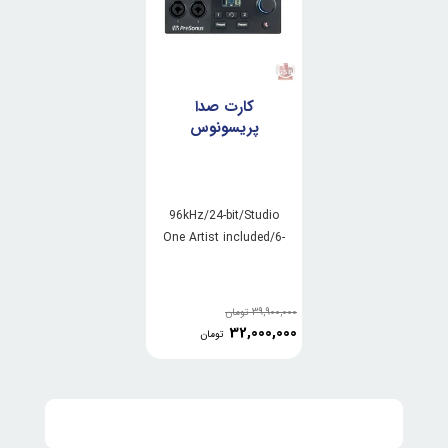
کارت صدا
پریسونوس
Presonus
Revelator io24
96kHz/24-bit/Studio
One Artist included/6-
in/8-out audio
interface/XMAX-L mic
preamps/bus-powered
39,900,000
تومان
USB-C
32,000,000
تومان