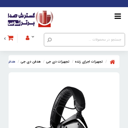
تجهیزات اجرای زنده
تجهیزات دی جی
هدفن دی جی
هدفن دی جی وی مودا Black