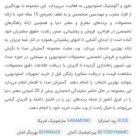
عایق و آکوستیک استودیویی به فعالیت می‌پردازد.
این مجموعه با بهره‌گیری
از افراد مجرب و مهندسین متخصص و به لطف تجربه‌ی 15 ساله خود با ارائه
محصولات و برندهای مطرح و معتبر دنیا و همچنین ارائه راهکارهای
تخصصی در طراحی، فروش و پشتیبانی، ضمن رعایت حقوق مشتریان خود
آماده است از ابتدای آشنایی تا انتهای پشتیبانی همواره در کنار شما عزیزان به
ارائه بهترین خدمات بپردازد.
وب سایت مجموعه گسترش صدا با نگرش
مشاوره و فروش تخصصی محصولات استودیویی و سینمایی در حوزه صدا،
نور، تصویر راه‌اندازی گردیده تا کاربران با دریافت اطلاعات دقیق محصولات،
مشاهده قیمت و دریافت مشاوره رایگان قبل از خرید تجهیزات استودیویی،
بتوانند بهترین انتخاب را انجام دهند.
گسترش صدا با افتخار اعلام می‌دارد
این مجموعه در حال حاضر نمایندگی انحصاری بیش از 20 کمپانی معتبر دنیا
را در شرق کشور از جمله برندهای زیر را در اختیار داشته و کاربران گرامی
می‌توانند با خیال راحت از وب سایت خرید خود را انجام دهند:
RODE
رود استرالیا
SARAMONIC
سارامونیک امریکا
BEYERDYNAMIC
بیرداینامیک آلمان
BEHRINGER
بهرینگر المان