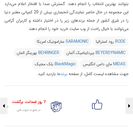
بتوانند بهترین انتخاب را انجام دهند.
گسترش صدا با افتخار اعلام می‌دارد
این مجموعه در حال حاضر نمایندگی انحصاری بیش از 20 کمپانی معتبر دنیا
را در شرق کشور از جمله برندهای زیر را در اختیار داشته و کاربران گرامی
می‌توانند با خیال راحت از وب سایت خرید خود را انجام دهند:
RODE
رود استرالیا
SARAMONIC
سارامونیک امریکا
BEYERDYNAMIC
بیرداینامیک آلمان
BEHRINGER
بهرینگر المان
MIDAS
مای داس انگلیس
BlackMagic
بلک مجیک
جهت مشاهده لیست کامل، از صفحه
برندها
بازدید کنید.
7 روز ضمانت برگشت
در صورت عیوب فنی
تضمین اصالت کلیه کالاها
با هلوگرام طلایی تضمین اصالت