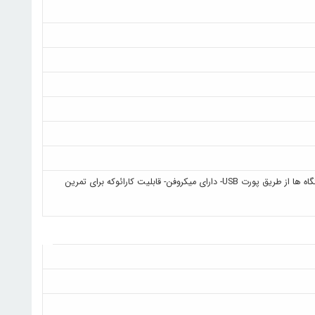
قابلیت DJ Effect- دارای رقص نور از نوع RGB به همراه امکان شخصی سازی رنگ ها- قابلیت شارژ دستگاه ها از طریق پورت USB- دارای میکروفن- قابلیت کارائوکه برای تمرین