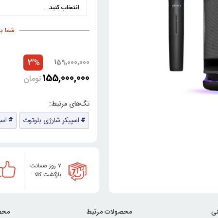
شما با خری
3
159,000,000
%
155,000,000
تومان
اسپیکر شارژی بلوتوث
اسپ
۷ روز ضمانت
بازگشت کالا
ی
محصولات مرتبط
محص