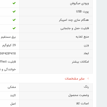
ورودی میکروفن
پورت USB
همگام سازی چند اسپیکر
قابلیت حمل و جابجایی
منبع تغذیه
برق مستقیم
وزن
29 کیلوگرم
ابعاد
418*428*1106 میلی متر
امکانات بیشتر
خوانندگی و ن
سایر مشخصات
رنگ
مشکی
وضعیت محصول
اکبند
اصالت کالا
اصل