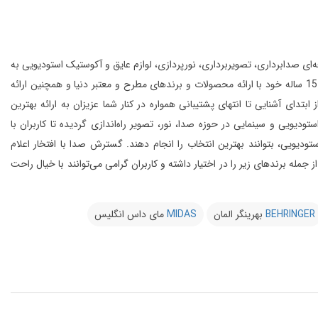
انواع تجهیزات حرفه‌ای صدابرداری، تصویربرداری، نورپردازی، لوازم عایق و آکوستیک استودیویی به
این مجموعه با بهره‌گیری از افراد مجرب و مهندسین متخصص و به لطف تجربه‌ی 15 ساله خود با ارائه محصولات و برندهای مطرح و معتبر دنیا و همچنین ارائه
 آشنایی تا انتهای پشتیبانی همواره در کنار شما عزیزان به ارائه بهترین
و سینمایی در حوزه صدا، نور، تصویر راه‌اندازی گردیده تا کاربران با
یویی، بتوانند بهترین انتخاب را انجام دهند.
گسترش صدا با افتخار اعلام
از 20 کمپانی معتبر دنیا را در شرق کشور از جمله برندهای زیر را در اختیار داشته و کاربران گرامی می‌توانند با خیال راحت
BEHRINGER
بهرینگر المان
MIDAS
مای داس انگلیس