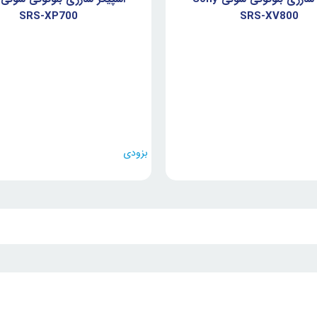
SRS-XP700
SRS-XV800
بزودی