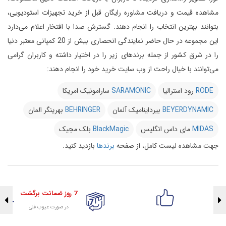
مشاهده قیمت و دریافت مشاوره رایگان قبل از خرید تجهیزات استودیویی،
بتوانند بهترین انتخاب را انجام دهند.
گسترش صدا با افتخار اعلام می‌دارد
این مجموعه در حال حاضر نمایندگی انحصاری بیش از 20 کمپانی معتبر دنیا
را در شرق کشور از جمله برندهای زیر را در اختیار داشته و کاربران گرامی
می‌توانند با خیال راحت از وب سایت خرید خود را انجام دهند:
RODE
رود استرالیا
SARAMONIC
سارامونیک امریکا
BEYERDYNAMIC
بیرداینامیک آلمان
BEHRINGER
بهرینگر المان
MIDAS
مای داس انگلیس
BlackMagic
بلک مجیک
جهت مشاهده لیست کامل، از صفحه
برندها
بازدید کنید.
7 روز ضمانت برگشت
در صورت عیوب فنی
تضمین اصالت کلیه کالاها