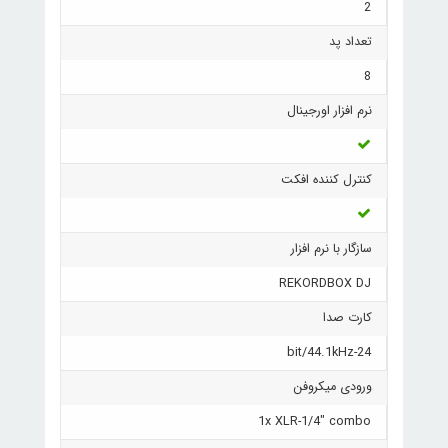
2
تعداد پد
8
نرم افزار اورجینال
کنترل کننده افکت
سازگار با نرم افزار
REKORDBOX DJ
کارت صدا
24-bit/44.1kHz
ورودی میکروفن
1x XLR-1/4" combo