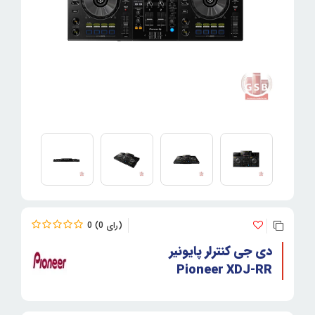
0
0
دی جی کنترلر پایونیر
Pioneer XDJ-RR