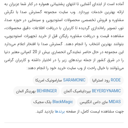
آماده است از ابتدای آشنایی تا انتهای پشتیبانی همواره در کنار شما عزیزان به
ارائه بهترین خدمات بپردازد.
وب سایت مجموعه گسترش صدا با نگرش
مشاوره و فروش تخصصی محصولات استودیویی و سینمایی در حوزه صدا،
نور، تصویر راه‌اندازی گردیده تا کاربران با دریافت اطلاعات دقیق محصولات،
مشاهده قیمت و دریافت مشاوره رایگان قبل از خرید تجهیزات استودیویی،
بتوانند بهترین انتخاب را انجام دهند.
گسترش صدا با افتخار اعلام می‌دارد
این مجموعه در حال حاضر نمایندگی انحصاری بیش از 20 کمپانی معتبر دنیا
را در شرق کشور از جمله برندهای زیر را در اختیار داشته و کاربران گرامی
می‌توانند با خیال راحت از وب سایت خرید خود را انجام دهند:
RODE
رود استرالیا
SARAMONIC
سارامونیک امریکا
BEYERDYNAMIC
بیرداینامیک آلمان
BEHRINGER
بهرینگر المان
MIDAS
مای داس انگلیس
BlackMagic
بلک مجیک
جهت مشاهده لیست کامل، از صفحه
برندها
بازدید کنید.