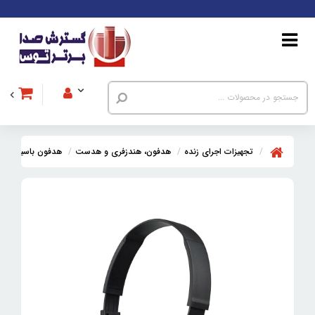
تجهیزات اجرای زنده
هدفون، هندزفری و هدست
هدفون باسیم
ه