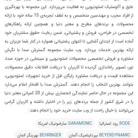
عایق و آکوستیک استودیویی به فعالیت می‌پردازد.
این مجموعه با بهره‌گیری
از افراد مجرب و مهندسین متخصص و به لطف تجربه‌ی 15 ساله خود با ارائه
محصولات و برندهای مطرح و معتبر دنیا و همچنین ارائه راهکارهای
تخصصی در طراحی، فروش و پشتیبانی، ضمن رعایت حقوق مشتریان خود
آماده است از ابتدای آشنایی تا انتهای پشتیبانی همواره در کنار شما عزیزان به
ارائه بهترین خدمات بپردازد.
وب سایت مجموعه گسترش صدا با نگرش
مشاوره و فروش تخصصی محصولات استودیویی و سینمایی در حوزه صدا،
نور، تصویر راه‌اندازی گردیده تا کاربران با دریافت اطلاعات دقیق محصولات،
مشاهده قیمت و دریافت مشاوره رایگان قبل از خرید تجهیزات استودیویی،
بتوانند بهترین انتخاب را انجام دهند.
گسترش صدا با افتخار اعلام می‌دارد
این مجموعه در حال حاضر نمایندگی انحصاری بیش از 20 کمپانی معتبر دنیا
را در شرق کشور از جمله برندهای زیر را در اختیار داشته و کاربران گرامی
می‌توانند با خیال راحت از وب سایت خرید خود را انجام دهند:
RODE
رود استرالیا
SARAMONIC
سارامونیک امریکا
BEYERDYNAMIC
بیرداینامیک آلمان
BEHRINGER
بهرینگر المان