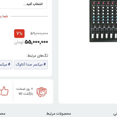
شما با خری
7
59,000,000
%
55,000,000
تومان
میکسر صدا آنالوگ
میکسر
۷ روز ضمانت
بازگشت کالا
ی
محصولات مرتبط
محص