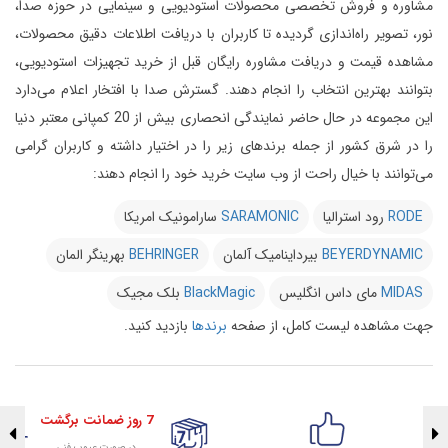
مشاوره و فروش تخصصی محصولات استودیویی و سینمایی در حوزه صدا،
نور، تصویر راه‌اندازی گردیده تا کاربران با دریافت اطلاعات دقیق محصولات،
مشاهده قیمت و دریافت مشاوره رایگان قبل از خرید تجهیزات استودیویی،
بتوانند بهترین انتخاب را انجام دهند.
گسترش صدا با افتخار اعلام می‌دارد
این مجموعه در حال حاضر نمایندگی انحصاری بیش از 20 کمپانی معتبر دنیا
را در شرق کشور از جمله برندهای زیر را در اختیار داشته و کاربران گرامی
می‌توانند با خیال راحت از وب سایت خرید خود را انجام دهند:
RODE
رود استرالیا
SARAMONIC
سارامونیک امریکا
BEYERDYNAMIC
بیرداینامیک آلمان
BEHRINGER
بهرینگر المان
MIDAS
مای داس انگلیس
BlackMagic
بلک مجیک
جهت مشاهده لیست کامل، از صفحه
برندها
بازدید کنید.
7 روز ضمانت برگشت
در صورت عیوب فنی