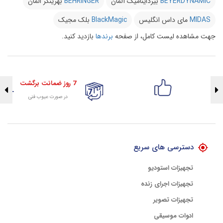
BEYERDYNAMIC
بیرداینامیک آلمان
BEHRINGER
بهرینگر المان
MIDAS
مای داس انگلیس
BlackMagic
بلک مجیک
جهت مشاهده لیست کامل، از صفحه
برندها
بازدید کنید.
7 روز ضمانت برگشت
در صورت عیوب فنی
تضمین اصالت کلیه کالاها
با هلوگرام طلایی تضمین اصالت
دسترسی های سریع
تجهیزات استودیو
تجهیزات اجرای زنده
تجهیزات تصویر
ادوات موسیقی