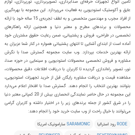
تامین انواع تجهیزات حرفه‌ای صدابرداری، تصویربرداری، نورپردازی، لوازم
عایق و آکوستیک استودیویی به فعالیت می‌پردازد.
این مجموعه با بهره‌گیری
از افراد مجرب و مهندسین متخصص و به لطف تجربه‌ی 15 ساله خود با ارائه
محصولات و برندهای مطرح و معتبر دنیا و همچنین ارائه راهکارهای
تخصصی در طراحی، فروش و پشتیبانی، ضمن رعایت حقوق مشتریان خود
آماده است از ابتدای آشنایی تا انتهای پشتیبانی همواره در کنار شما عزیزان به
ارائه بهترین خدمات بپردازد.
وب سایت مجموعه گسترش صدا با نگرش
مشاوره و فروش تخصصی محصولات استودیویی و سینمایی در حوزه صدا،
نور، تصویر راه‌اندازی گردیده تا کاربران با دریافت اطلاعات دقیق محصولات،
مشاهده قیمت و دریافت مشاوره رایگان قبل از خرید تجهیزات استودیویی،
بتوانند بهترین انتخاب را انجام دهند.
گسترش صدا با افتخار اعلام می‌دارد
این مجموعه در حال حاضر نمایندگی انحصاری بیش از 20 کمپانی معتبر دنیا
را در شرق کشور از جمله برندهای زیر را در اختیار داشته و کاربران گرامی
می‌توانند با خیال راحت از وب سایت خرید خود را انجام دهند:
RODE
رود استرالیا
SARAMONIC
سارامونیک امریکا