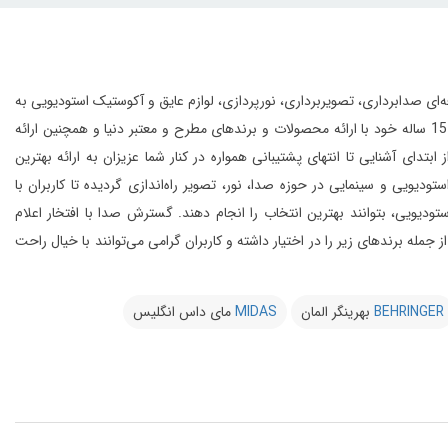
انواع تجهیزات حرفه‌ای صدابرداری، تصویربرداری، نورپردازی، لوازم عایق و آکوستیک استودیویی به
این مجموعه با بهره‌گیری از افراد مجرب و مهندسین متخصص و به لطف تجربه‌ی 15 ساله خود با ارائه محصولات و برندهای مطرح و معتبر دنیا و همچنین ارائه
 آشنایی تا انتهای پشتیبانی همواره در کنار شما عزیزان به ارائه بهترین
و سینمایی در حوزه صدا، نور، تصویر راه‌اندازی گردیده تا کاربران با
یویی، بتوانند بهترین انتخاب را انجام دهند.
گسترش صدا با افتخار اعلام
از 20 کمپانی معتبر دنیا را در شرق کشور از جمله برندهای زیر را در اختیار داشته و کاربران گرامی می‌توانند با خیال راحت
BEHRINGER
بهرینگر المان
MIDAS
مای داس انگلیس