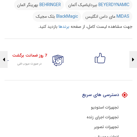
BEYERDYNAMIC
بیرداینامیک آلمان
BEHRINGER
بهرینگر المان
MIDAS
مای داس انگلیس
BlackMagic
بلک مجیک
جهت مشاهده لیست کامل، از صفحه
برندها
بازدید کنید.
7 روز ضمانت برگشت
در صورت عیوب فنی
تضمین اصالت کلیه کالاها
با هلوگرام طلایی تضمین اصالت
دسترسی های سریع
تجهیزات استودیو
تجهیزات اجرای زنده
تجهیزات تصویر
ادوات موسیقی