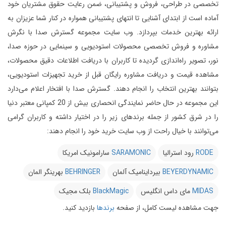
تخصصی در طراحی، فروش و پشتیبانی، ضمن رعایت حقوق مشتریان خود
آماده است از ابتدای آشنایی تا انتهای پشتیبانی همواره در کنار شما عزیزان به
ارائه بهترین خدمات بپردازد.
وب سایت مجموعه گسترش صدا با نگرش
مشاوره و فروش تخصصی محصولات استودیویی و سینمایی در حوزه صدا،
نور، تصویر راه‌اندازی گردیده تا کاربران با دریافت اطلاعات دقیق محصولات،
مشاهده قیمت و دریافت مشاوره رایگان قبل از خرید تجهیزات استودیویی،
بتوانند بهترین انتخاب را انجام دهند.
گسترش صدا با افتخار اعلام می‌دارد
این مجموعه در حال حاضر نمایندگی انحصاری بیش از 20 کمپانی معتبر دنیا
را در شرق کشور از جمله برندهای زیر را در اختیار داشته و کاربران گرامی
می‌توانند با خیال راحت از وب سایت خرید خود را انجام دهند:
RODE
رود استرالیا
SARAMONIC
سارامونیک امریکا
BEYERDYNAMIC
بیرداینامیک آلمان
BEHRINGER
بهرینگر المان
MIDAS
مای داس انگلیس
BlackMagic
بلک مجیک
جهت مشاهده لیست کامل، از صفحه
برندها
بازدید کنید.