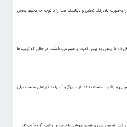
ای یادگیری ماشینی، سیگنال صوتی را به‌صورت بلادرنگ تحلیل و دینامیک صدا را با توجه به محیط پخش
با پاسخ فرکانسی ۴۰ هرتز تا ۲۰ کیلوهرتز، این اسپیکر طیف گسترده‌ای از صداها را پوشش می‌دهد؛ از بیس عمیق گرفته تا جزئیات فرکانس‌های بالا. ووفرهای 5.25 اینچی به بیس قدرت و عمق می‌بخشند، در حالی که توییترها
نس‌های میانی و بالا را از دست ندهد. این ویژگی، آن را به گزینه‌ای مناسب برای