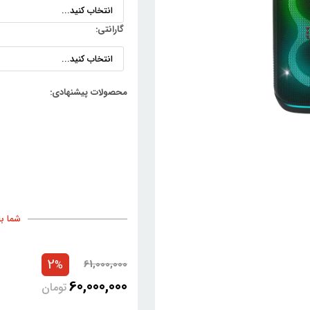
گارانتی:
شما با خری
2
61,000,000
%
60,000,000
تومان