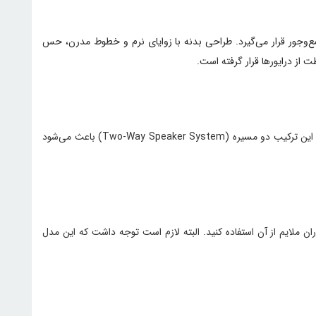
ته‌ی اسپیکرهای نسبتاً جمع‌وجور قرار می‌گیرد. طراحی بدنه با زوایای نرم و خطوط مدرن، حس
 از درایورها قرار گرفته است.
در دل Club 120، دو ووفر 5.25 اینچی و دو توییتر 2.25 اینچی قرار گرفته‌اند که صدایی کاملاً تفکیک‌شده با بیس پرقدرت و تریبل واضح تولید می‌کنند. این ترکیب دو مسیره (Two-Way Speaker System) باعث می‌شود
حتی زیر باران ملایم از آن استفاده کنید. البته لازم است توجه داشت که این مدل