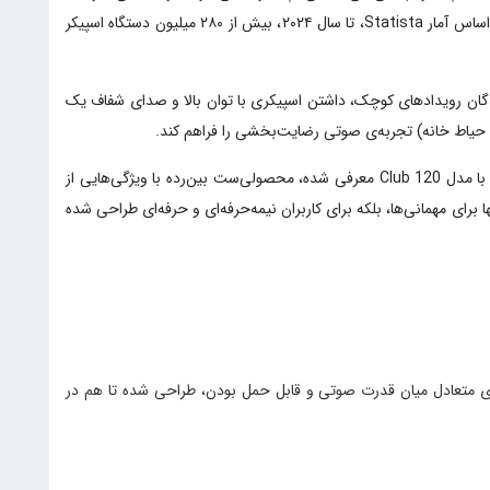
ورزشی، اسپیکر پرتابل نقشی کلیدی در ارتقای تجربه شنیداری ایفا می‌کند. بازار اسپیکرهای بلوتوثی قابل حمل در سال‌های اخیر رشد چشمگیری داشته؛ بر اساس آمار Statista، تا سال ۲۰۲۴، بیش از ۲۸۰ میلیون دستگاه اسپیکر
کنندگان رویدادهای کوچک، داشتن اسپیکری با توان بالا و صدای شفاف یک
ا حیاط خانه) تجربه‌ی صوتی رضایت‌بخشی را فراهم کند.
JBL به‌عنوان یکی از معتبرترین برندهای صوتی دنیا، با سری PartyBox خود به‌طور خاص روی بازار اسپیکرهای قدرتمند تمرکز کرده است. سری Club که با مدل Club 120 معرفی شده، محصولی‌ست بین‌رده با ویژگی‌هایی از
گیتار و میکروفن، نه‌تنها برای مهمانی‌ها، بلکه برای کاربران نیمه‌حرفه‌ای و حرفه‌ای طراحی شده
خاب اسپیکرهای قابل حمل، ترکیب طراحی هوشمندانه با قدرت سخت‌افزاری بالا است. JBL PartyBox Club 120 با رویکردی متعادل میان قدرت صوتی و قابل حمل بودن، طراحی شده تا هم در