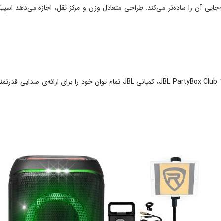
که جابه‌جایی آن را ساده‌تر می‌کند. طراحی متعادل وزن و مرکز ثقل، اجازه می‌دهد 
قدرت واقعی یک اسپیکر پرتابل، در صدای آن نهفته است. در مدل JBL PartyBox Club 120