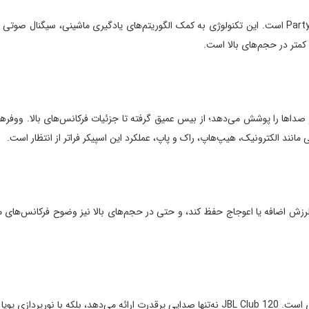
ویژگی AI Sound Boost یکی از نوآوری‌های جدید JBL در سری PartyBox است. این تکنولوژی به کمک الگوریتم‌ه
کمتر در حجم‌های بالا است.
انند الکترونیک، هیپ‌هاپ، راک و پاپ، عملکرد این اسپیکر فراتر از انتظار است.
فق شد سطح بیس را بدون لرزش اضافه یا اعوجاج حفظ کند، و حتی در حجم‌های بالا نیز وضوح فرکا
واقعی "زنده" می‌کند.