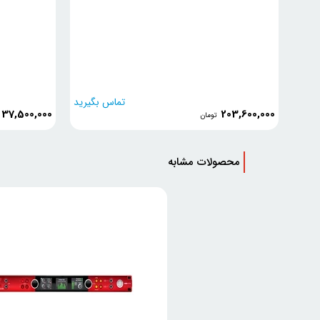
تماس بگیرید
37,500,000
203,600,000
تومان
محصولات مشابه