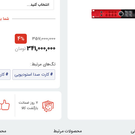
شما با خری
4
357,000,000
%
341,000,000
تومان
کارت صدا استودیویی
کار
۷ روز ضمانت
بازگشت کالا
ی
محصولات مرتبط
محص