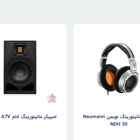
هدفن مانیتورینگ نویمن Neumann
اسپیکر مانیتورینگ آدام ADAM A7V
NDH 30