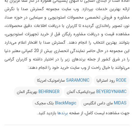
آماده است از ابتدای آشنایی تا انتهای پشتیبانی همواره در کنار شما عزیزان به
ارائه بهترین خدمات بپردازد.
وب سایت مجموعه گسترش صدا با نگرش
مشاوره و فروش تخصصی محصولات استودیویی و سینمایی در حوزه صدا،
نور، تصویر راه‌اندازی گردیده تا کاربران با دریافت اطلاعات دقیق محصولات،
مشاهده قیمت و دریافت مشاوره رایگان قبل از خرید تجهیزات استودیویی،
بتوانند بهترین انتخاب را انجام دهند.
گسترش صدا با افتخار اعلام می‌دارد
این مجموعه در حال حاضر نمایندگی انحصاری بیش از 20 کمپانی معتبر دنیا
را در شرق کشور از جمله برندهای زیر را در اختیار داشته و کاربران گرامی
می‌توانند با خیال راحت از وب سایت خرید خود را انجام دهند:
RODE
رود استرالیا
SARAMONIC
سارامونیک امریکا
BEYERDYNAMIC
بیرداینامیک آلمان
BEHRINGER
بهرینگر المان
MIDAS
مای داس انگلیس
BlackMagic
بلک مجیک
جهت مشاهده لیست کامل، از صفحه
برندها
بازدید کنید.