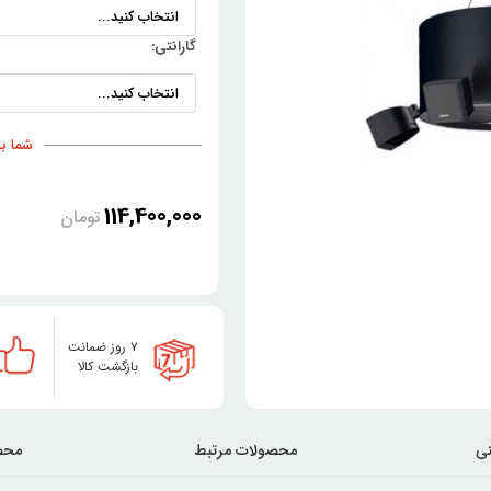
گارانتی:
شما با خری
114,400,000
تومان
۷ روز ضمانت
بازگشت کالا
ی
محصولات مرتبط
محص