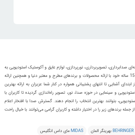
انواع تجهیزات حرفه‌ای صدابرداری، تصویربرداری، نورپردازی، لوازم عایق و آکوستیک استودیویی به
این مجموعه با بهره‌گیری از افراد مجرب و مهندسین متخصص و به لطف تجربه‌ی 15 ساله خود با ارائه محصولات و برندهای مطرح و معتبر دنیا و همچنین ارائه
 آشنایی تا انتهای پشتیبانی همواره در کنار شما عزیزان به ارائه بهترین
و سینمایی در حوزه صدا، نور، تصویر راه‌اندازی گردیده تا کاربران با
یویی، بتوانند بهترین انتخاب را انجام دهند.
گسترش صدا با افتخار اعلام
از 20 کمپانی معتبر دنیا را در شرق کشور از جمله برندهای زیر را در اختیار داشته و کاربران گرامی می‌توانند با خیال راحت
BEHRINGER
بهرینگر المان
MIDAS
مای داس انگلیس