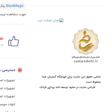
BlackMagic
بلک
جهت مشاهده لیست
تض
با 
دسترسی ه
تمامی حقوق این سایت برای فروشگاه گسترش صدا
تجهیزات اس
محفوظ است
طراحی سایت در مشهد
توسط
داده پردازی فراتک
تجهیزات اجر
تجهیزات تص
ادوات موسی