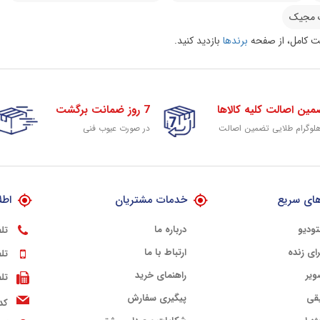
 مجیک
 کامل، از صفحه
برندها
بازدید کنید.
مین اصالت کلیه کالاها
7 روز ضمانت برگشت
هلوگرام طلایی تضمین اصالت
در صورت عیوب فنی
ای سریع
خدمات مشتریان
اطل
تودیو
درباره ما
تل
ای زنده
ارتباط با ما
تل
ویر
راهنمای خرید
تل
قی
پیگیری سفارش
کد