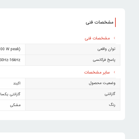
مشخصات فنی
مشخصات فنی
توان واقعی
(200W (800 W peak
پاسخ فرکانسی
50Hz-16kHz
سایر مشخصات
وضعیت محصول
اکبند
گارانتی
گارانتی یکساله
رنگ
مشکی