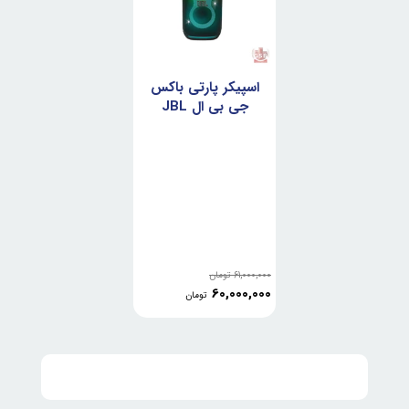
اسپیکر پارتی باکس
جی بی ال JBL
PartyBox Club
120
61,000,000
تومان
60,000,000
تومان