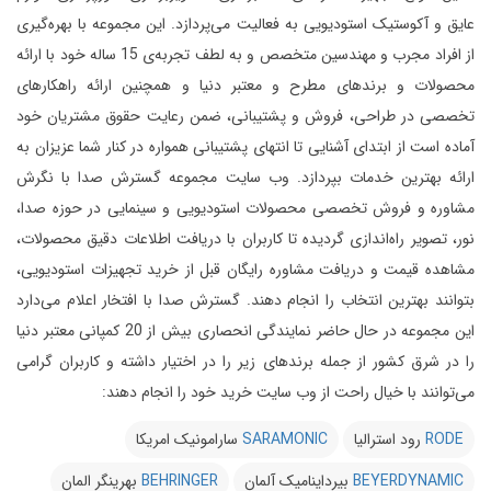
عایق و آکوستیک استودیویی به فعالیت می‌پردازد.
این مجموعه با بهره‌گیری
از افراد مجرب و مهندسین متخصص و به لطف تجربه‌ی 15 ساله خود با ارائه
محصولات و برندهای مطرح و معتبر دنیا و همچنین ارائه راهکارهای
تخصصی در طراحی، فروش و پشتیبانی، ضمن رعایت حقوق مشتریان خود
آماده است از ابتدای آشنایی تا انتهای پشتیبانی همواره در کنار شما عزیزان به
ارائه بهترین خدمات بپردازد.
وب سایت مجموعه گسترش صدا با نگرش
مشاوره و فروش تخصصی محصولات استودیویی و سینمایی در حوزه صدا،
نور، تصویر راه‌اندازی گردیده تا کاربران با دریافت اطلاعات دقیق محصولات،
مشاهده قیمت و دریافت مشاوره رایگان قبل از خرید تجهیزات استودیویی،
بتوانند بهترین انتخاب را انجام دهند.
گسترش صدا با افتخار اعلام می‌دارد
این مجموعه در حال حاضر نمایندگی انحصاری بیش از 20 کمپانی معتبر دنیا
را در شرق کشور از جمله برندهای زیر را در اختیار داشته و کاربران گرامی
می‌توانند با خیال راحت از وب سایت خرید خود را انجام دهند:
RODE
رود استرالیا
SARAMONIC
سارامونیک امریکا
BEYERDYNAMIC
بیرداینامیک آلمان
BEHRINGER
بهرینگر المان