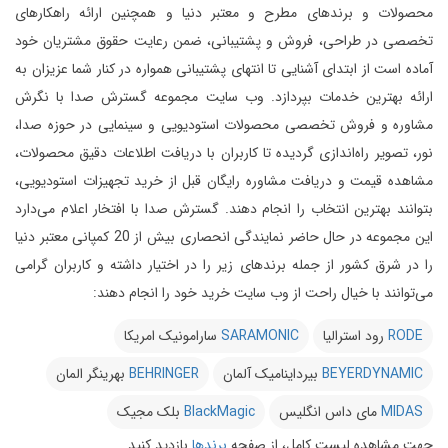
محصولات و برندهای مطرح و معتبر دنیا و همچنین ارائه راهکارهای
تخصصی در طراحی، فروش و پشتیبانی، ضمن رعایت حقوق مشتریان خود
آماده است از ابتدای آشنایی تا انتهای پشتیبانی همواره در کنار شما عزیزان به
ارائه بهترین خدمات بپردازد.
وب سایت مجموعه گسترش صدا با نگرش
مشاوره و فروش تخصصی محصولات استودیویی و سینمایی در حوزه صدا،
نور، تصویر راه‌اندازی گردیده تا کاربران با دریافت اطلاعات دقیق محصولات،
مشاهده قیمت و دریافت مشاوره رایگان قبل از خرید تجهیزات استودیویی،
بتوانند بهترین انتخاب را انجام دهند.
گسترش صدا با افتخار اعلام می‌دارد
این مجموعه در حال حاضر نمایندگی انحصاری بیش از 20 کمپانی معتبر دنیا
را در شرق کشور از جمله برندهای زیر را در اختیار داشته و کاربران گرامی
می‌توانند با خیال راحت از وب سایت خرید خود را انجام دهند:
RODE
رود استرالیا
SARAMONIC
سارامونیک امریکا
BEYERDYNAMIC
بیرداینامیک آلمان
BEHRINGER
بهرینگر المان
MIDAS
مای داس انگلیس
BlackMagic
بلک مجیک
جهت مشاهده لیست کامل، از صفحه
برندها
بازدید کنید.