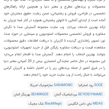
محصولات و برندهای مطرح و معتبر دنیا و همچنین ارائه راهکارهای
تخصصی در طراحی، فروش و پشتیبانی، ضمن رعایت حقوق مشتریان خود
آماده است از ابتدای آشنایی تا انتهای پشتیبانی همواره در کنار شما عزیزان به
ارائه بهترین خدمات بپردازد.
وب سایت مجموعه گسترش صدا با نگرش
مشاوره و فروش تخصصی محصولات استودیویی و سینمایی در حوزه صدا،
نور، تصویر راه‌اندازی گردیده تا کاربران با دریافت اطلاعات دقیق محصولات،
مشاهده قیمت و دریافت مشاوره رایگان قبل از خرید تجهیزات استودیویی،
بتوانند بهترین انتخاب را انجام دهند.
گسترش صدا با افتخار اعلام می‌دارد
این مجموعه در حال حاضر نمایندگی انحصاری بیش از 20 کمپانی معتبر دنیا
را در شرق کشور از جمله برندهای زیر را در اختیار داشته و کاربران گرامی
می‌توانند با خیال راحت از وب سایت خرید خود را انجام دهند:
RODE
رود استرالیا
SARAMONIC
سارامونیک امریکا
BEYERDYNAMIC
بیرداینامیک آلمان
BEHRINGER
بهرینگر المان
MIDAS
مای داس انگلیس
BlackMagic
بلک مجیک