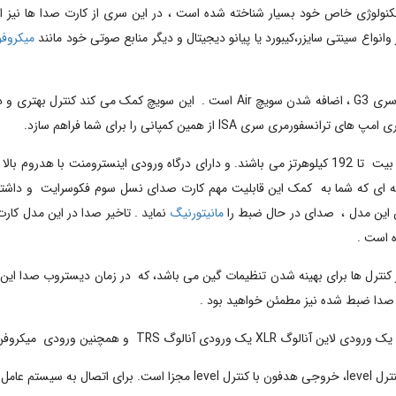
نولوژی خاص خود بسیار شناخته شده است ، در این سری از کارت صدا ها نیز از
 وانواع سینتی سایزر،کیبورد یا پیانو دیجیتال و دیگر منابع صوتی خود مانند
میکروفو
یکی از مهم ترین ویژگی های جدید اضافه شده به این کارت صدا های سری G3 ، اضافه شد
IS از همین کمپانی را برای شما فراهم سازد.
همچنین باید بدانید این سری از کارت صدا ها با نرخ نمونه برداری 24 بیت تا 192 کیلوهرتز می باشند. و دارا
گونه ای که شما به کمک این قابلیت مهم کارت صدای نسل سوم فکوسرایت و داشتن 
این مدل ، صدای در حال ضبط را
مانیتورنیگ
ه است .
ر کنترل ها برای بهینه شدن تنظیمات گین می باشد، که در زمان دیستروب صدا این 
ت صدا ضبط شده نیز مطمئن خواهید بود .
کروفن با تغذیه فانتوم پاور 48 ولت می باشد .