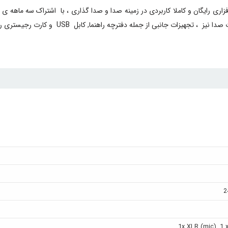
دفترچه راهنما, کابل USB و کارت رجیستری را نیز به مشتریان خود ارائه داده است .
2
1x XLR (mic), 1 x