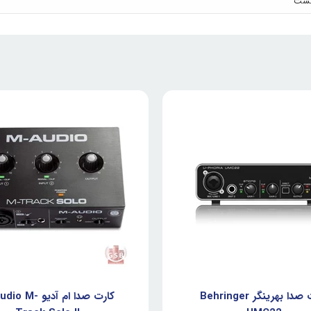
کارت صدا بهرینگر Behringer
کارت صدا ام آدیو M