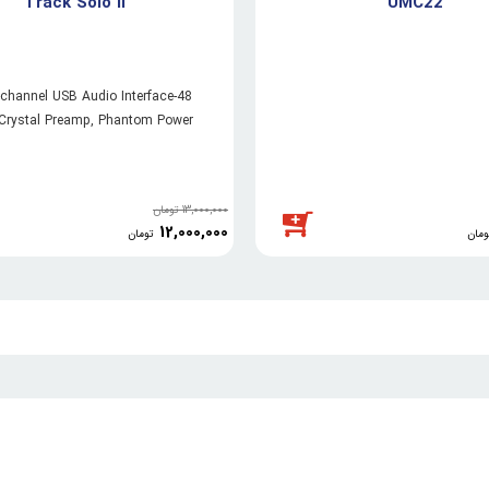
Track Solo II
UMC22
 2-channel USB Audio Interface
 Crystal Preamp, Phantom Power
and Instrument Input
13,000,000
تومان
12,000,000
ومان
تومان