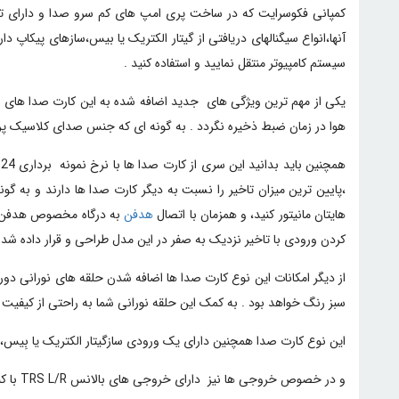
کمپانی فکوسرایت که در ساخت پری امپ های کم سرو صدا و دارای تک
آنها،انواع سیگنالهای دریافتی از گیتار الکتریک یا بیس،سازهای پیکاپ دار
سیستم کامپیوتر منتقل نمایید و استفاده کنید .
هوا در زمان ضبط ذخیره نگردد . به گونه ای که جنس صدای کلاسیک پری امپ های ترانسفورمری سری A
،پایین ترین میزان تاخیر را نسبت به دیگر کارت صدا ها دارند و به 
هایتان مانیتور کنید، و همزمان با اتصال
هدفن
به درگاه مخصوص هدفن 
کردن ورودی با تاخیر نزدیک به صفر در این مدل طراحی و قرار داده شد
از دیگر امکانات این نوع کارت صدا ها اضافه شدن حلقه های نورانی دو
سبز رنگ خواهد بود . به کمک این حلقه نورانی شما به راحتی از کیفی
این نوع کارت صدا همچنین دارای یک ورودی سازگیتار الکتریک یا بِیس، یک ورودی لاین آنالوگ XLR یک ورودی آنالوگ TRS و همچنین ورودی می
و در خصوص خروجی ها نیز دارای خروجی های بالانس TRS L/R با کنترل level، خروجی هدفون با کنترل level مجزا است. برای اتصال به سیستم عامل نیز می توان از در گاه USB آن استفاده نمود .