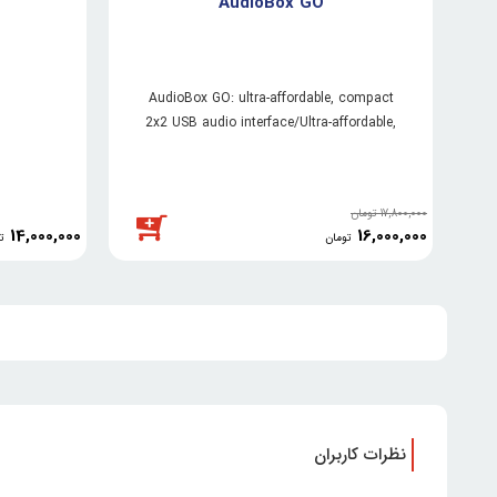
AudioBox GO
AudioBox GO: ultra-affordable, compact
2x2 USB audio interface/Ultra-affordable,
surprisingly powerful, and small enough
to fit in your pocket, AudioBox GO™ ...
17,800,000
تومان
14,000,000
16,000,000
تومان
ت
نظرات کاربران