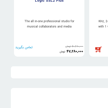
Logic SSL2 Plus
The all in-one professional studio for
48-KHz,
musical collaborators and media
with 1
production teams
50,280,000
تومان
تماس بگیرید
,600,000
0,000
47,280,000
تومان