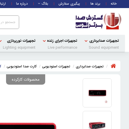
خانه
برند ها
پیگیری سفارش
بلاگ
درباره ما
ارتبا
تجهیزات صدابرداری
تجهیزات اجرای زنده
تجهیزات نورپردازی
Lighting equipment
Live performance
Sound equipment
تجهیزات صدابرداری
تجهیزات استودیویی
کارت صدا استودیویی
کا
محصولات کارکرده