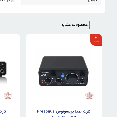
گارانتی
5 روز مهلت تست
محصولات مشابه
5
کارت صدا پریسونوس Presonus