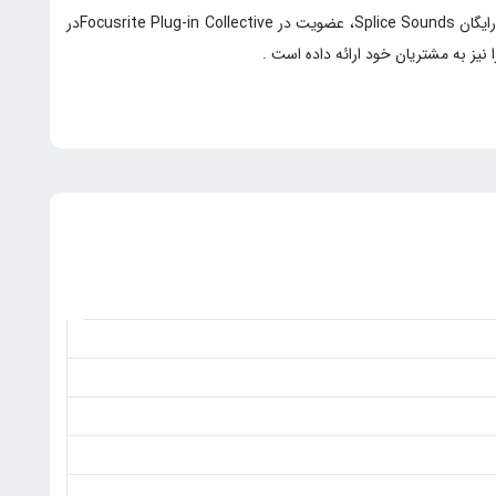
همچنین لازم به ذکر است این سری از کارت صدا ها همراه با پکیج نرم افزاری رایگان و کاملا کاربردی در زمینه صدا و صدا گذاری ، با اشتراک سه ماهه ی رایگان Splice Sounds، عضویت در Focusrite Plug-in Collectiveدر