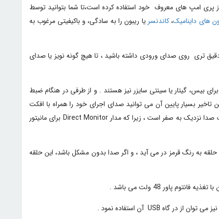
 پری امپ های معروف خود استفاده کرده است،تا شما بتوانید توسط
ن های داینامیک
،
کاندنسر
یا ریبون را به سادگی، و باکیفیتی مرغوب به
ن سویچ Air است . این سویچ کمک می کند کنترل بهتری و دقیق تری روی صدای ورودی داشته باشید ، تا هیچ گونه نویز یا صدای
ی درگاه ورودی اینسترومنت با هدروم بالا برای بیس، گیتار یا سینتی سایزر نیز هستند . و از طرفی در هنگام ضبط
تاخیر بسیار پایین آن می توانید صدای اجرای خود را همراه با افکت
نماید . تاخیر صدا در این مدل کارت صدا نزدیک به صفر است ، زیرا که مدار Direct Monitor برای مانیتور
حلقه به رنگ قرمز در می آید ، و اگر صدا بدون مشکل باشد، این حلقه